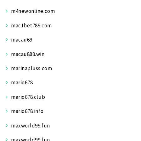
m4newonline.com
mac1bet789.com
macau69
macau888.win
marinapluss.com
mario678
mario678.club
mario678.info
maxworld99.fun
maxworld99.fun