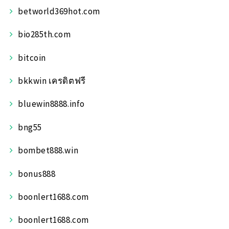
betworld369hot.com
bio285th.com
bitcoin
bkkwin เครดิตฟรี
bluewin8888.info
bng55
bombet888.win
bonus888
boonlert1688.com
boonlert1688.com