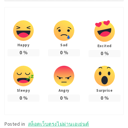
Happy
Sad
Excited
0
%
0
%
0
%
Sleepy
Angry
Surprise
0
%
0
%
0
%
Posted in
สล็อตเว็บตรงไม่ผ่านเอเย่นต์