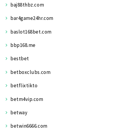
baj88thbz.com
bar4game24hr.com
baslot168bet.com
bbp168.me
bestbet
betboxclubs.com
betflixtikto
betm4vip.com
betway
betwin6666.com