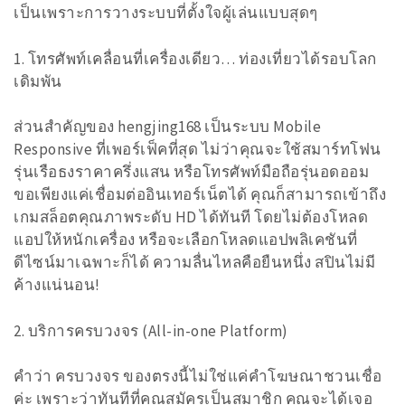
เป็นเพราะการวางระบบที่ตั้งใจผู้เล่นแบบสุดๆ
1. โทรศัพท์เคลื่อนที่เครื่องเดียว… ท่องเที่ยวได้รอบโลก
เดิมพัน
ส่วนสำคัญของ hengjing168 เป็นระบบ Mobile
Responsive ที่เพอร์เฟ็คที่สุด ไม่ว่าคุณจะใช้สมาร์ทโฟน
รุ่นเรือธงราคาครึ่งแสน หรือโทรศัพท์มือถือรุ่นอดออม
ขอเพียงแค่เชื่อมต่ออินเทอร์เน็ตได้ คุณก็สามารถเข้าถึง
เกมสล็อตคุณภาพระดับ HD ได้ทันที โดยไม่ต้องโหลด
แอปให้หนักเครื่อง หรือจะเลือกโหลดแอปพลิเคชันที่
ดีไซน์มาเฉพาะก็ได้ ความลื่นไหลคือยืนหนึ่ง สปินไม่มี
ค้างแน่นอน!
2. บริการครบวงจร (All-in-one Platform)
คำว่า ครบวงจร ของตรงนี้ไม่ใช่แค่คำโฆษณาชวนเชื่อ
ค่ะ เพราะว่าทันทีที่คุณสมัครเป็นสมาชิก คุณจะได้เจอ