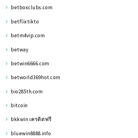
betboxclubs.com
betflixtikto
betm4vip.com
betway
betwin6666.com
betworld369hot.com
bio285th.com
bitcoin
bkkwin เครดิตฟรี
bluewin8888.info