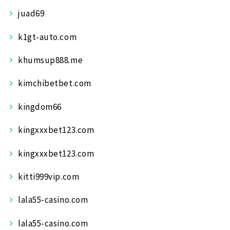
juad69
k1gt-auto.com
khumsup888.me
kimchibetbet.com
kingdom66
kingxxxbet123.com
kingxxxbet123.com
kitti999vip.com
lala55-casino.com
lala55-casino.com