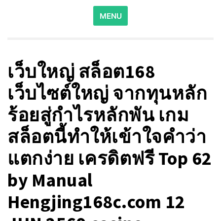
Search
MENU
for:
เว็บใหญ่ สล็อต168
เว็บไซต์ใหญ่ จากทุนหลัก
ร้อยสู่กำไรหลักพัน เกม
สล็อตนี้ทำให้เข้าใจคำว่า
แตกง่าย เครดิตฟรี Top 62
by Manual
Hengjing168c.com 12