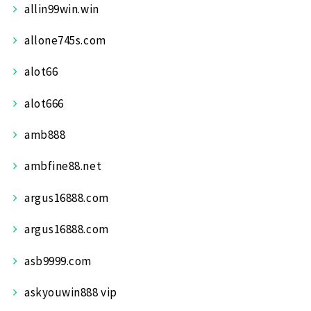
allin99win.win
allone745s.com
alot66
alot666
amb888
ambfine88.net
argus16888.com
argus16888.com
asb9999.com
askyouwin888 vip