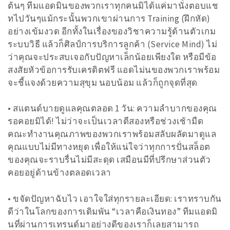
ต้นๆ ทีมแอดมินของพวกเราทุกคนมิได้แค่มานั่งตอบแช
ทไปวันๆแม้กระนั้นพวกเขาผ่านการ Training (ฝึกหัด)
อย่างเข้มงวด อีกทั้งในเรื่องของวิชาความรู้ด้านตัวเกม
ระบบวิธี แล้วก็ศิลป์การบริการลูกค้า (Service Mind) ไม่
ว่าคุณจะประสบเจอกับปัญหาเล็กน้อยเพียงใด หรือมีข้อ
สงสัยหัวข้อการรับเครดิตฟรี แอดไม่นของพวกเราพร้อม
จะชี้แจงด้วยความสุขุม นอบน้อม แล้วก็ถูกจุดที่สุด
• สแตนด์บายดูแลคุณตลอด 1 วัน: ความลำบากของคุณ
รอคอยมิได้! ไม่ว่าจะเป็นเวลาตีสองหรือช่วงเช้ามืด
คณะทำงานคุณภาพของพวกเราพร้อมสลับผลัดมาดูแล
คุณแบบไม่มีทางหยุด เพื่อให้แน่ใจว่าทุกการปั่นสล็อต
ของคุณจะราบรื่นไม่มีสะดุด เสมือนมีที่ปรึกษาส่วนตัว
คอยอยู่ด้านข้างตลอดเวลา
• ขจัดปัญหาฉับไว เอาใจใส่ทุกรายละเอียด: เราทราบกัน
ดีว่าในโลกของการเดิมพัน “เวลาคือเงินทอง” ทีมแอดมิ
นที่ผ่านการเทรนด์มาอย่างดีของเราก็เลยสามารถ