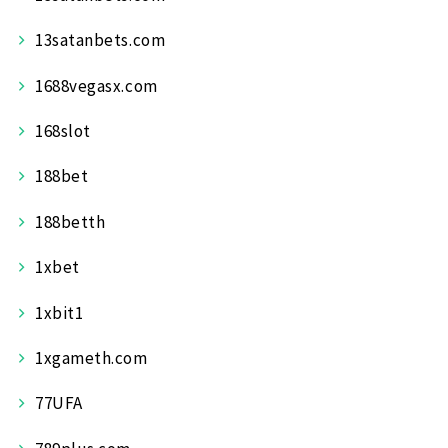
13satanbets.com
1688vegasx.com
168slot
188bet
188betth
1xbet
1xbit1
1xgameth.com
77UFA