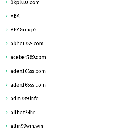
9kpluss.com
ABA
ABAGroup2
abbet789.com
acebet789.com
aden168ss.com
aden168ss.com
adm789.info
allbet24hr
allin99win.win