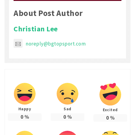
About Post Author
Christian Lee
noreply@bgtopsport.com
Happy
Sad
Excited
0
%
0
%
0
%