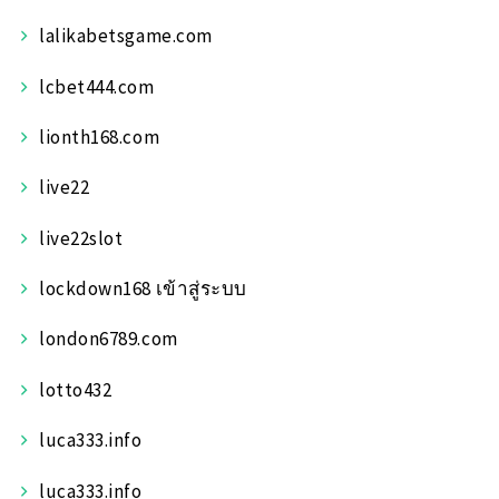
lalikabetsgame.com
lcbet444.com
lionth168.com
live22
live22slot
lockdown168 เข้าสู่ระบบ
london6789.com
lotto432
luca333.info
luca333.info