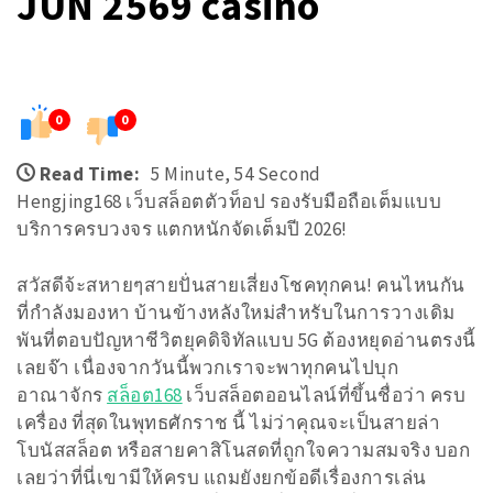
JUN 2569 casino
0
0
Read Time:
5 Minute, 54 Second
Hengjing168 เว็บสล็อตตัวท็อป รองรับมือถือเต็มแบบ
บริการครบวงจร แตกหนักจัดเต็มปี 2026!
สวัสดีจ้ะสหายๆสายปั่นสายเสี่ยงโชคทุกคน! คนไหนกัน
ที่กำลังมองหา บ้านข้างหลังใหม่สำหรับในการวางเดิม
พันที่ตอบปัญหาชีวิตยุคดิจิทัลแบบ 5G ต้องหยุดอ่านตรงนี้
เลยจ๊า เนื่องจากวันนี้พวกเราจะพาทุกคนไปบุก
อาณาจักร
สล็อต168
เว็บสล็อตออนไลน์ที่ขึ้นชื่อว่า ครบ
เครื่อง ที่สุดในพุทธศักราช นี้ ไม่ว่าคุณจะเป็นสายล่า
โบนัสสล็อต หรือสายคาสิโนสดที่ถูกใจความสมจริง บอก
เลยว่าที่นี่เขามีให้ครบ แถมยังยกข้อดีเรื่องการเล่น