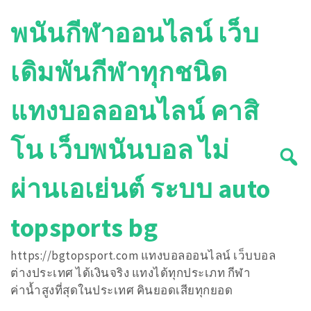
Skip
พนันกีฬาออนไลน์ เว็บ
to
content
เดิมพันกีฬาทุกชนิด
แทงบอลออนไลน์ คาสิ
โน เว็บพนันบอล ไม่
ผ่านเอเย่นต์ ระบบ auto
topsports bg
https://bgtopsport.com แทงบอลออนไลน์ เว็บบอล
ต่างประเทศ ได้เงินจริง แทงได้ทุกประเภท กีฬา
ค่าน้ำสูงที่สุดในประเทศ คินยอดเสียทุกยอด