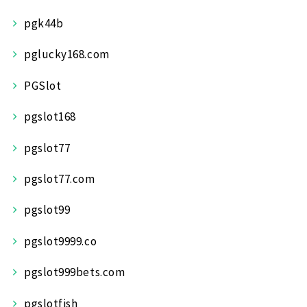
pgk44b
pglucky168.com
PGSlot
pgslot168
pgslot77
pgslot77.com
pgslot99
pgslot9999.co
pgslot999bets.com
pgslotfish