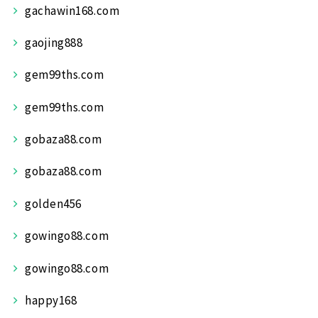
gachawin168.com
gaojing888
gem99ths.com
gem99ths.com
gobaza88.com
gobaza88.com
golden456
gowingo88.com
gowingo88.com
happy168