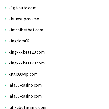
k1gt-auto.com
khumsup888.me
kimchibetbet.com
kingdom66
kingxxxbet123.com
kingxxxbet123.com
kitti999vip.com
lala55-casino.com
lala55-casino.com
lalikabetsgame.com