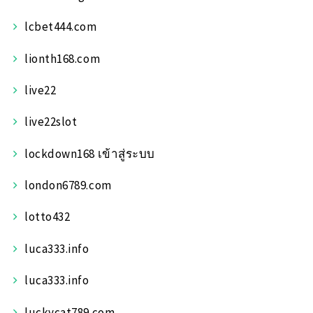
lcbet444.com
lionth168.com
live22
live22slot
lockdown168 เข้าสู่ระบบ
london6789.com
lotto432
luca333.info
luca333.info
luckycat789.com