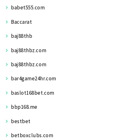
babet555.com
Baccarat
baj88thb
baj88thbz.com
baj88thbz.com
bar4game24hr.com
baslot168bet.com
bbp168.me
bestbet
betboxclubs.com