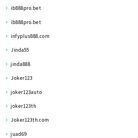
ib888pro.bet
ib888pro.bet
infyplus888.com
Jinda55
jinda888
Joker123
joker123auto
joker123th
Joker123th.com
juad69