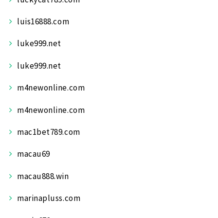
luis16888.com
luke999.net
luke999.net
m4newonline.com
m4newonline.com
mac1bet789.com
macau69
macau888.win
marinapluss.com