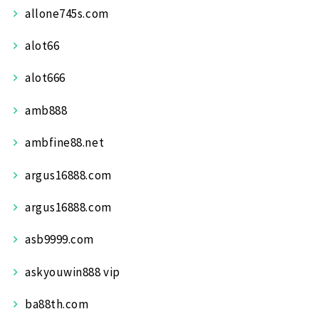
allone745s.com
alot66
alot666
amb888
ambfine88.net
argus16888.com
argus16888.com
asb9999.com
askyouwin888 vip
ba88th.com