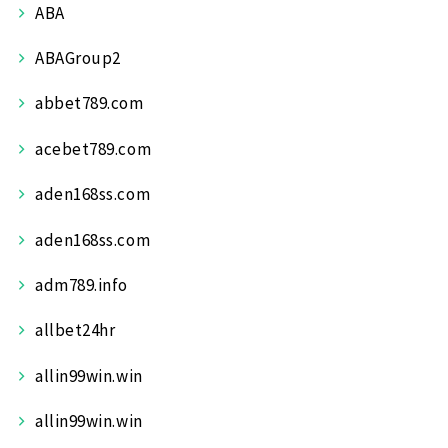
ABA
ABAGroup2
abbet789.com
acebet789.com
aden168ss.com
aden168ss.com
adm789.info
allbet24hr
allin99win.win
allin99win.win