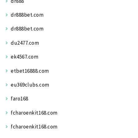
dr888
dr888bet.com
dr888bet.com
du2477.com
ek4567.com
etbet16888.com
eu369clubs.com
faro168
fcharoenkit168.com
fcharoenkit168.com