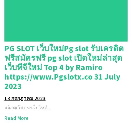
PG SLOT เว็บใหม่Pg slot รับเครดิต
ฟรีสมัครฟรี pg slot เปิดใหม่ล่าสุด
เว็บพีจีใหม่ Top 4 by Ramiro
https://www.Pgslotx.co 31 July
2023
13 กรกฎาคม 2023
สล็อตเว็บตรงเว็บไซต์…
Read More