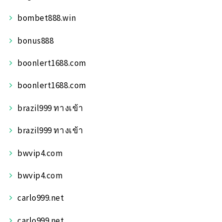
bombet888.win
bonus888
boonlert1688.com
boonlert1688.com
brazil999 ทางเข้า
brazil999 ทางเข้า
bwvip4.com
bwvip4.com
carlo999.net
carlo999.net