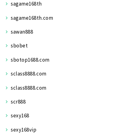
sagame168th
sagame168th.com
sawan888
sbobet
sbotop1688.com
sclass8888.com
sclass8888.com
scr888
sexy168
sexy168vip