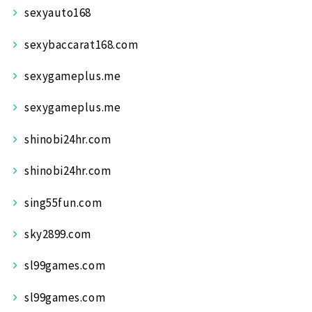
sexyauto168
sexybaccarat168.com
sexygameplus.me
sexygameplus.me
shinobi24hr.com
shinobi24hr.com
sing55fun.com
sky2899.com
sl99games.com
sl99games.com