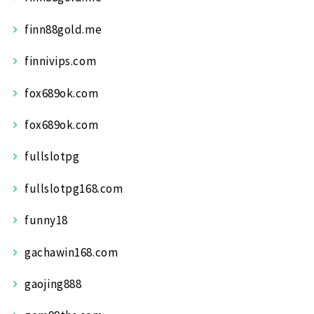
finn88gold.me
finnivips.com
fox689ok.com
fox689ok.com
fullslotpg
fullslotpg168.com
funny18
gachawin168.com
gaojing888