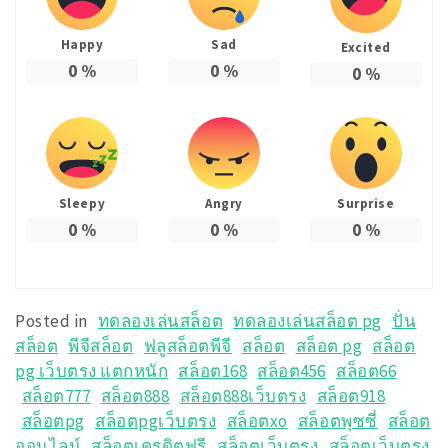
Happy
Sad
Excited
0
%
0
%
0
%
Sleepy
Angry
Surprise
0
%
0
%
0
%
Posted in
ทดลองเล่นสล็อต
ทดลองเล่นสล็อต pg
ปั่น
สล็อต
พีจีสล็อต
ฟลูสล็อตพีจี
สล็อต
สล็อต pg
สล็อต
pg เว็บตรง แตกหนัก
สล็อต168
สล็อต456
สล็อต66
สล็อต777
สล็อต888
สล็อต888เว็บตรง
สล็อต918
สล็อตpg
สล็อตpgเว็บตรง
สล็อตxo
สล็อตพุซซี่
สล็อต
ออนไลน์
สล็อตเครดิตฟรี
สล็อตเว็บตรง
สล็อตเว็บตรง