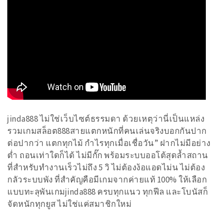
jinda888 ไม่ใช่เว็บไซต์ธรรมดา ด้วยเหตุว่านี่เป็นแหล่ง
รวมเกมสล็อต888สายแตกหนักที่คนเล่นจริงบอกกันปาก
ต่อปากว่า แตกทุกไม้ กำไรทุกเมื่อเชื่อวัน” ฝากไม่มีอย่าง
ต่ำ ถอนเท่าใดก็ได้ ไม่มีกั๊ก พร้อมระบบออโต้สุดล้ำสถาน
ที่สำหรับทำงานเร็วไม่ถึง 5 วิ ไม่ต้องง้อแอดไม่น ไม่ต้อง
กลัวระบบพัง ที่สำคัญคือมีเกมจากค่ายแท้ 100% ให้เลือก
แบบทะลุพันเกมjinda888 ครบทุกแนว ทุกฟีล และโบนัสก็
จัดหนักทุกยูส ไม่ใช่แค่สมาชิกใหม่