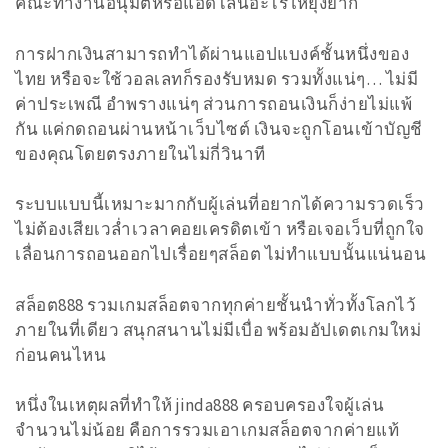
คณะทำงานอนุมัติหรือแอดไลน์อะไรให้ยุ่งยาก
การฝากเงินสามารถทำได้ผ่านแอปแบงค์ชั้นหนึ่งของ
ไทย หรือจะใช้วอลเลทก็รองรับหมด รวมทั้งแน่ๆ… ไม่มี
ค่าประเพณี อำพรางแน่ๆ ส่วนการถอนเงินก็ง่ายไม่แพ้
กัน แค่กดถอนผ่านหน้าเว็บไซต์ เงินจะถูกโอนเข้าบัญชี
ของคุณโดยตรงภายในไม่กี่วินาที
ระบบแบบนี้เหมาะมากกับผู้เล่นที่อยากได้ความรวดเร็ว
ไม่ต้องเสียเวล่ำเวลาคอยเครดิตเข้า หรือเจอเว็บที่ถูกใจ
เลื่อนการถอนออกไปเรื่อยๆสล็อต ไม่ทำแบบนั้นแน่นอน
สล็อต888 รวมเกมสล็อตจากทุกค่ายชั้นนำทั่วทั้งโลกไว้
ภายในที่เดียว สนุกสนานไม่มีเบื่อ พร้อมอัปเดตเกมใหม่
ก่อนคนไหน
หนึ่งในเหตุผลที่ทำให้ jinda888 ครอบครองใจผู้เล่น
จำนวนไม่น้อย คือการรวมเอาเกมสล็อตจากค่ายแท้