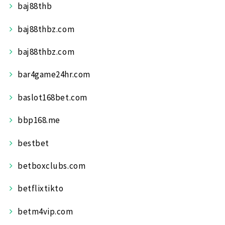
baj88thb
baj88thbz.com
baj88thbz.com
bar4game24hr.com
baslot168bet.com
bbp168.me
bestbet
betboxclubs.com
betflixtikto
betm4vip.com