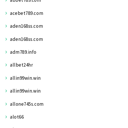
abbet789.com
acebet789.com
aden168ss.com
aden168ss.com
adm789.info
allbet24hr
allin99win.win
allin99win.win
allone745s.com
alot66