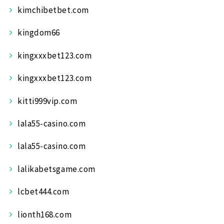
kimchibetbet.com
kingdom66
kingxxxbet123.com
kingxxxbet123.com
kitti999vip.com
lala55-casino.com
lala55-casino.com
lalikabetsgame.com
lcbet444.com
lionth168.com