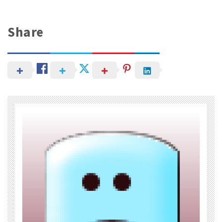
Share