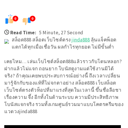
0
0
Read Time:
5 Minute, 27 Second
สล็อต888 สล็อตเว็บไซต์ตรง
jinda888
ลุ้นแจ็คพ็อต
แตกได้ทุกเมื่อเชื่อวัน ผลกำไรทุกยอด ไม่มีขั้นต่ำ
เคยไหม… เล่นเว็บไซต์สล็อต888แล้วราวกับโดนหลอก?
ฝากแล้วไม่แจก ถอนยาก โบนัสดูงามแต่ใช้งานมิได้
จริง? ถ้าคุณเคยพบประสบการณ์อย่างนี้ ถึงเวลาเปลี่ยน
มารู้จักกับของแท้ที่ไม่จกตาอย่าง สล็อต888 เว็บสล็อต
เว็บไซต์ตรงตัวท็อปที่มาแรงที่สุดในเวลานี้ ขึ้นชื่อลือชา
เรื่องความ จึ้ง อีกทั้งในด้านระบบ ความมีประสิทธิภาพ
โบนัสแจกจริง รวมทั้งเกมศูนย์รวมมาแบบโคตรครีมของ
แวดวงjinda888