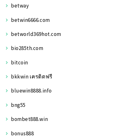
betway
betwin6666.com
betworld369hot.com
bio285th.com
bitcoin
bkkwin เครดิตฟรี
bluewin8888.info
bng55
bombet888.win
bonus888