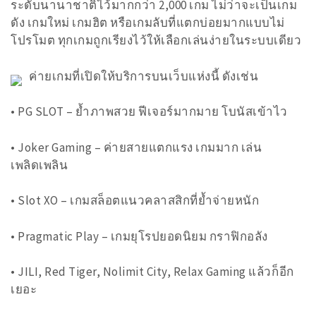
ระดับนานาชาติไว้มากกว่า 2,000 เกม ไม่ว่าจะเป็นเกม
ดัง เกมใหม่ เกมฮิต หรือเกมลับที่แตกบ่อยมากแบบไม่
โปรโมต ทุกเกมถูกเรียงไว้ให้เลือกเล่นง่ายในระบบเดียว
ค่ายเกมที่เปิดให้บริการบนเว็บแห่งนี้ ดังเช่น
• PG SLOT – ย้ำภาพสวย ฟีเจอร์มากมาย โบนัสเข้าไว
• Joker Gaming – ค่ายสายแตกแรง เกมมาก เล่น
เพลิดเพลิน
• Slot XO – เกมสล็อตแนวคลาสสิกที่ย้ำจ่ายหนัก
• Pragmatic Play – เกมยุโรปยอดนิยม กราฟิกอลัง
• JILI, Red Tiger, Nolimit City, Relax Gaming แล้วก็อีก
เยอะ