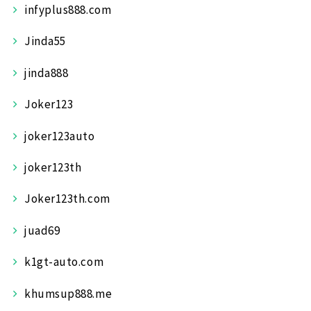
infyplus888.com
Jinda55
jinda888
Joker123
joker123auto
joker123th
Joker123th.com
juad69
k1gt-auto.com
khumsup888.me