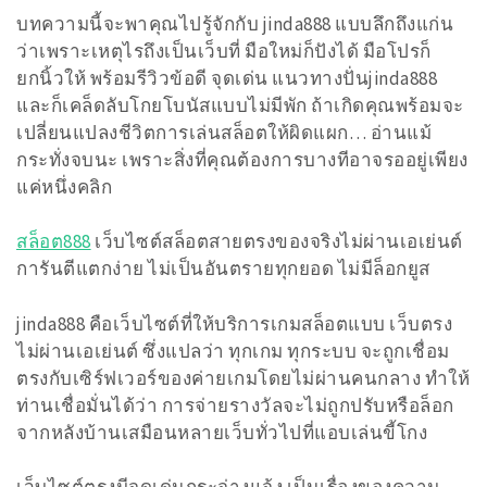
บทความนี้จะพาคุณไปรู้จักกับ jinda888 แบบลึกถึงแก่น
ว่าเพราะเหตุไรถึงเป็นเว็บที่ มือใหม่ก็ปังได้ มือโปรก็
ยกนิ้วให้ พร้อมรีวิวข้อดี จุดเด่น แนวทางปั่นjinda888
และก็เคล็ดลับโกยโบนัสแบบไม่มีพัก ถ้าเกิดคุณพร้อมจะ
เปลี่ยนแปลงชีวิตการเล่นสล็อตให้ผิดแผก… อ่านแม้
กระทั่งจบนะ เพราะสิ่งที่คุณต้องการบางทีอาจรออยู่เพียง
แค่หนึ่งคลิก
สล็อต888
เว็บไซต์สล็อตสายตรงของจริงไม่ผ่านเอเย่นต์
การันตีแตกง่าย ไม่เป็นอันตรายทุกยอด ไม่มีล็อกยูส
jinda888 คือเว็บไซต์ที่ให้บริการเกมสล็อตแบบ เว็บตรง
ไม่ผ่านเอเย่นต์ ซึ่งแปลว่า ทุกเกม ทุกระบบ จะถูกเชื่อม
ตรงกับเซิร์ฟเวอร์ของค่ายเกมโดยไม่ผ่านคนกลาง ทำให้
ท่านเชื่อมั่นได้ว่า การจ่ายรางวัลจะไม่ถูกปรับหรือล็อก
จากหลังบ้านเสมือนหลายเว็บทั่วไปที่แอบเล่นขี้โกง