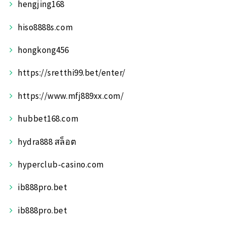
hengjing168
hiso8888s.com
hongkong456
https://sretthi99.bet/enter/
https://www.mfj889xx.com/
hubbet168.com
hydra888 สล็อต
hyperclub-casino.com
ib888pro.bet
ib888pro.bet