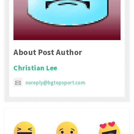
About Post Author
Christian Lee
noreply@bgtopsport.com