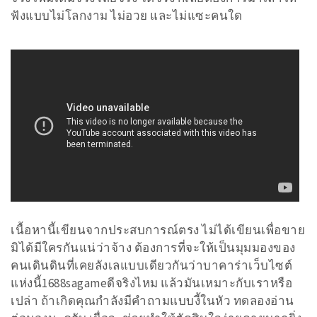
ฟังแบบไม่โลกงาม ไม่อวย และไม่แซะคนใด
เนื้อหานี้เขียนจากประสบการณ์ตรง ไม่ได้เขียนเพื่อขาย
มิได้มีใครกันแน่ว่าจ้าง ต้องการที่จะให้เป็นมุมมองของ
คนเดินดินที่เคยลังเลแบบเดียวกันว่าบาคาร่าเว็บไซต์
แห่งนี้1688sagameดีจริงไหม แล้วมันเหมาะกับเราหรือ
เปล่า ถ้าเกิดคุณกำลังมีคำถามแบบงี้ในหัว ทดลองอ่าน