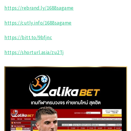
https://rebrand.ly/1688sagame
https://cutly.info/1688sagame
https://bitt.to/9bfjnc
https://shorturl.asia/zu2Tj