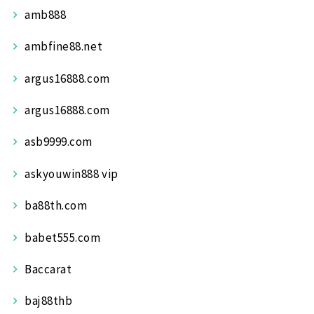
amb888
ambfine88.net
argus16888.com
argus16888.com
asb9999.com
askyouwin888 vip
ba88th.com
babet555.com
Baccarat
baj88thb