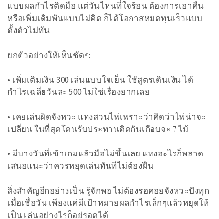
แบบผลกำไรติดมือ แต่วันไหนที่ใจร้อน ต้องการเอาคืน
หรือเพิ่มเดิมพันแบบไม่คิด ก็ได้โอกาสหมดทุนเร็วแบบ
ตั้งตัวไม่ทัน
ยกตัวอย่างให้เห็นชัดๆ:
• เพิ่มเติมเงิน 300 เล่นแบบใจเย็น ใช้สูตรเดินเงิน ได้
กำไรเฉลี่ยวันละ 500 ไม่ใช่เรื่องยากเลย
• เคยเล่นผิดจังหวะ แทงสวนไพ่เพราะว่าคิดว่าไพ่น่าจะ
เปลี่ยน ในที่สุดโดนรับประทานติดกันเกือบจะ 7 ไม้
• มีบางวันที่เข้าเกมแล้วมือไม่ขึ้นเลย แทงอะไรก็พลาด
เสนอแนะว่าควรหยุดเล่นทันทีไม่ต้องฝืน
สิ่งสำคัญอีกอย่างเป็น รู้จักพอ ไม่ต้องรอคอยจังหวะปังทุก
เมื่อเชื่อวัน เพียงแค่มีเป้าหมายผลกำไรเล็กๆแล้วหยุดให้
เป็น เล่นอย่างไรก็อยู่รอดได้