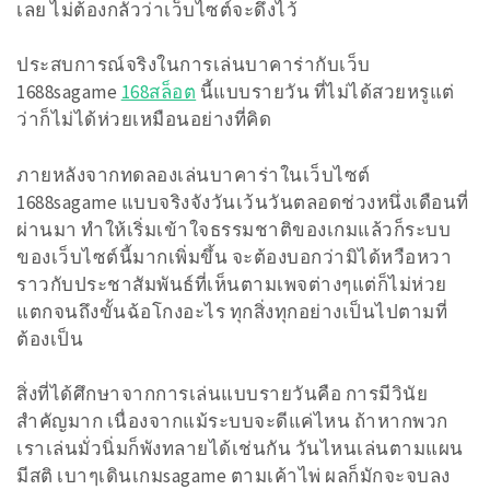
เลย ไม่ต้องกลัวว่าเว็บไซต์จะดึงไว้
ประสบการณ์จริงในการเล่นบาคาร่ากับเว็บ
1688sagame
168สล็อต
นี้แบบรายวัน ที่ไม่ได้สวยหรูแต่
ว่าก็ไม่ได้ห่วยเหมือนอย่างที่คิด
ภายหลังจากทดลองเล่นบาคาร่าในเว็บไซต์
1688sagame แบบจริงจังวันเว้นวันตลอดช่วงหนึ่งเดือนที่
ผ่านมา ทำให้เริ่มเข้าใจธรรมชาติของเกมแล้วก็ระบบ
ของเว็บไซต์นี้มากเพิ่มขึ้น จะต้องบอกว่ามิได้หวือหวา
ราวกับประชาสัมพันธ์ที่เห็นตามเพจต่างๆแต่ก็ไม่ห่วย
แตกจนถึงขั้นฉ้อโกงอะไร ทุกสิ่งทุกอย่างเป็นไปตามที่
ต้องเป็น
สิ่งที่ได้ศึกษาจากการเล่นแบบรายวันคือ การมีวินัย
สำคัญมาก เนื่องจากแม้ระบบจะดีแค่ไหน ถ้าหากพวก
เราเล่นมั่วนิ่มก็พังทลายได้เช่นกัน วันไหนเล่นตามแผน
มีสติ เบาๆเดินเกมsagame ตามเค้าไพ่ ผลก็มักจะจบลง