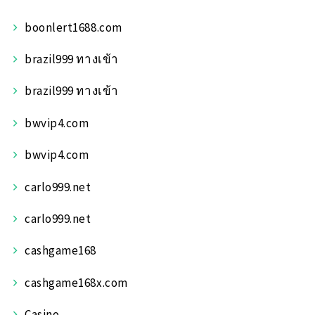
boonlert1688.com
brazil999 ทางเข้า
brazil999 ทางเข้า
bwvip4.com
bwvip4.com
carlo999.net
carlo999.net
cashgame168
cashgame168x.com
Casino