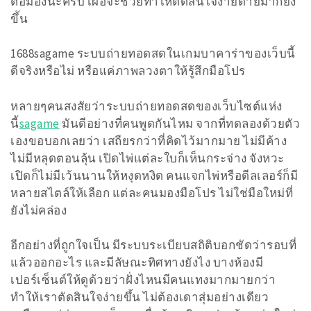
ต่อมองนะครับ เผื่อจะช่วยทำให้ตัดสินใจง่ายดายมากยิ่ง
ขึ้น
1688sagame ระบบถ่ายทอดสดในเกมบาคาร่าของเว็บนี้
ดีจริงหรือไม่ หรือแค่ภาพลวงตาให้รู้สึกมือโปร
หลายๆคนสงสัยว่าระบบถ่ายทอดสดของเว็บไซต์แห่ง
นี้
sagame
มันดีอย่างที่คนพูดกันไหม จากที่ทดลองด้วยตัว
เองขอบอกเลยว่า เสถียรกว่าที่คิดไว้มากมาย ไม่มีค้าง
ไม่มีหลุดตอนลุ้น เปิดไพ่แต่ละใบก็เห็นกระจ่าง จังหวะ
เปิดก็ไม่มีเว้นนานให้หงุดหงิด คนแจกไพ่หรือดีลเลอร์ก็มี
หลายสไตล์ให้เลือก แต่ละคนมองมือโปร ไม่ใช่มือใหม่ที่
ยังไม่คล่อง
อีกอย่างที่ถูกใจเป็น มีระบบระเบียบสถิติบอกชัดว่ารอบที่
แล้วออกอะไร และมีลัษณะทิศทางยังไง บางห้องมี
เปอร์เซ็นต์ให้ดูด้วยว่าฝั่งไหนมีคนแทงมากมายกว่า
ทำให้เราตัดสินใจง่ายขึ้น ไม่ต้องเดาสุ่มอย่างเดียว