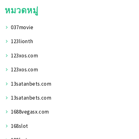
หมวดหมู่
037movie
123lionth
123xos.com
123xos.com
13satanbets.com
13satanbets.com
1688vegasx.com
168slot