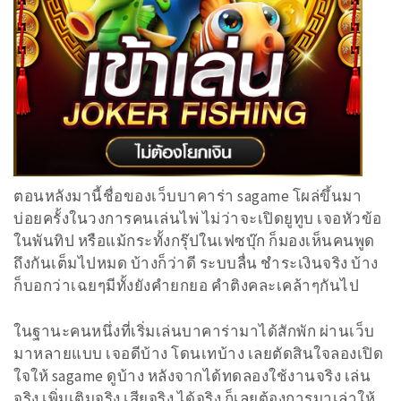
ตอนหลังมานี้ชื่อของเว็บบาคาร่า sagame โผล่ขึ้นมา
บ่อยครั้งในวงการคนเล่นไพ่ ไม่ว่าจะเปิดยูทูบ เจอหัวข้อ
ในพันทิป หรือแม้กระทั้งกรุ๊ปในเฟซบุ๊ก ก็มองเห็นคนพูด
ถึงกันเต็มไปหมด บ้างก็ว่าดี ระบบลื่น ชำระเงินจริง บ้าง
ก็บอกว่าเฉยๆมีทั้งยังคำยกยอ คำติงคละเคล้าๆกันไป
ในฐานะคนหนึ่งที่เริ่มเล่นบาคาร่ามาได้สักพัก ผ่านเว็บ
มาหลายแบบ เจอดีบ้าง โดนเทบ้าง เลยตัดสินใจลองเปิด
ใจให้ sagame ดูบ้าง หลังจากได้ทดลองใช้งานจริง เล่น
จริง เพิ่มเติมจริง เสียจริง ได้จริง ก็เลยต้องการมาเล่าให้