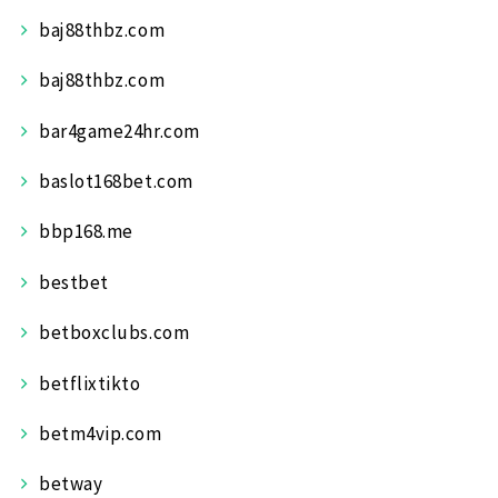
baj88thbz.com
baj88thbz.com
bar4game24hr.com
baslot168bet.com
bbp168.me
bestbet
betboxclubs.com
betflixtikto
betm4vip.com
betway