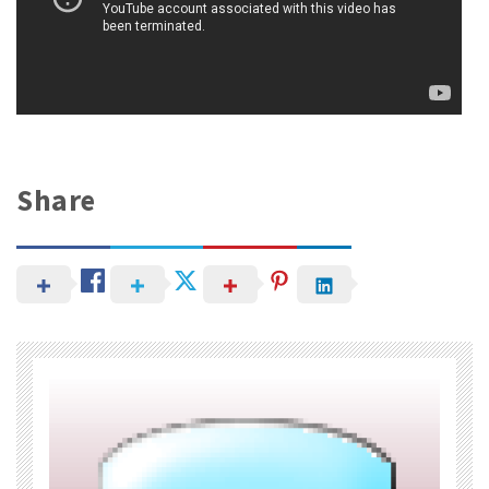
Share