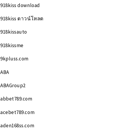
918kiss download
918kiss ดาวน์โหลด
918kissauto
918kissme
9kpluss.com
ABA
ABAGroup2
abbet789.com
acebet789.com
aden168ss.com