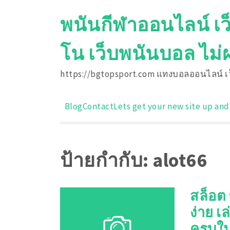
Skip
พนันกีฬาออนไลน์ เว
to
content
โน เว็บพนันบอล ไม่ผ
https://bgtopsport.com แทงบอลออนไลน์ เว็
Blog
Contact
Lets get your new site up and
ป้ายกำกับ:
alot66
สล็อต
ง่าย เ
ครบในเ