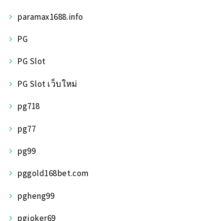
paramax1688.info
PG
PG Slot
PG Slot เว็บใหม่
pg718
pg77
pg99
pggold168bet.com
pgheng99
pgjoker69