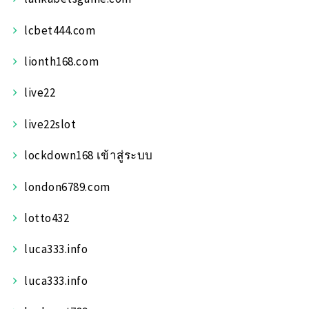
lcbet444.com
lionth168.com
live22
live22slot
lockdown168 เข้าสู่ระบบ
london6789.com
lotto432
luca333.info
luca333.info