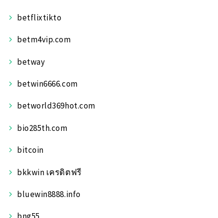
betflixtikto
betm4vip.com
betway
betwin6666.com
betworld369hot.com
bio285th.com
bitcoin
bkkwin เครดิตฟรี
bluewin8888.info
bng55