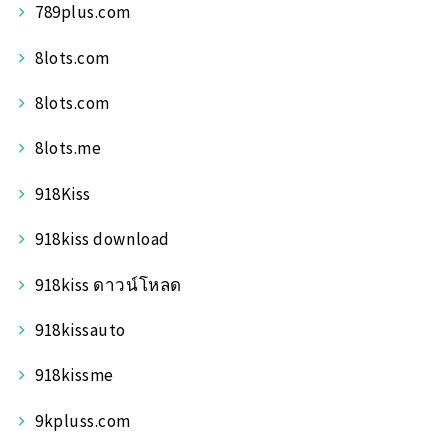
789plus.com
8lots.com
8lots.com
8lots.me
918Kiss
918kiss download
918kiss ดาวน์โหลด
918kissauto
918kissme
9kpluss.com