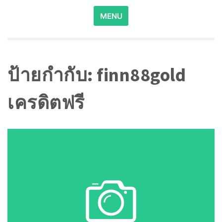
Search
MENU
for:
ป้ายกำกับ:
finn88gold
เครดิตฟรี