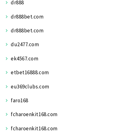
dr888
dr888bet.com
dr888bet.com
du2477.com
ek4567.com
etbet16888.com
eu369clubs.com
faro168
fcharoenkit168.com
fcharoenkit168.com