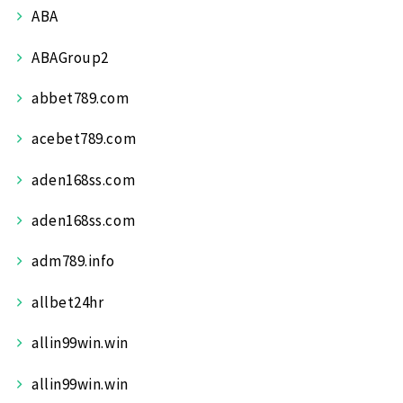
ABA
ABAGroup2
abbet789.com
acebet789.com
aden168ss.com
aden168ss.com
adm789.info
allbet24hr
allin99win.win
allin99win.win