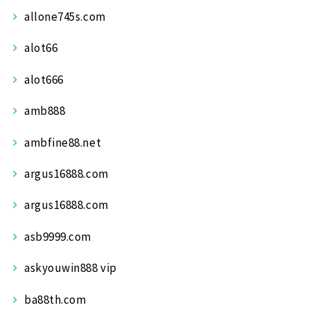
allone745s.com
alot66
alot666
amb888
ambfine88.net
argus16888.com
argus16888.com
asb9999.com
askyouwin888 vip
ba88th.com