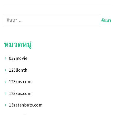
ค้นหา
สำหรับ:
หมวดหมู่
037movie
123lionth
123xos.com
123xos.com
13satanbets.com