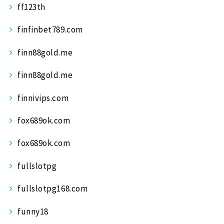
ff123th
finfinbet789.com
finn88gold.me
finn88gold.me
finnivips.com
fox689ok.com
fox689ok.com
fullslotpg
fullslotpg168.com
funny18