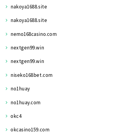
nakoya1688.site
nakoya1688.site
nemo168casino.com
nextgen99.win
nextgen99.win
niseko168bet.com
no1huay
no1huay.com
okc4
okcasino159.com