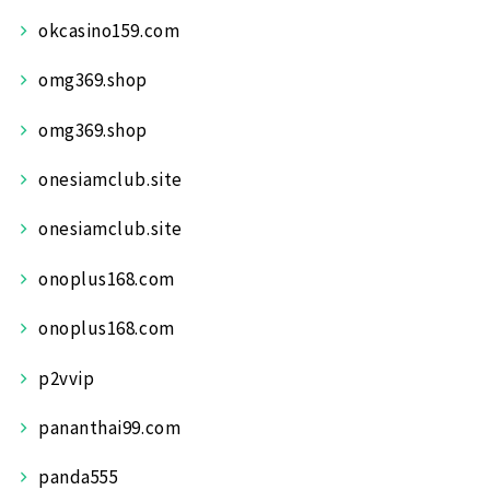
okcasino159.com
omg369.shop
omg369.shop
onesiamclub.site
onesiamclub.site
onoplus168.com
onoplus168.com
p2vvip
pananthai99.com
panda555