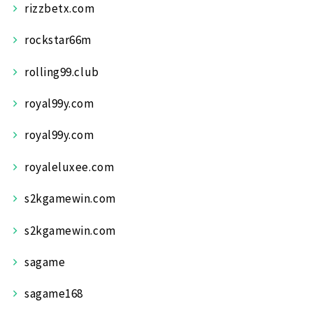
rizzbetx.com
rockstar66m
rolling99.club
royal99y.com
royal99y.com
royaleluxee.com
s2kgamewin.com
s2kgamewin.com
sagame
sagame168