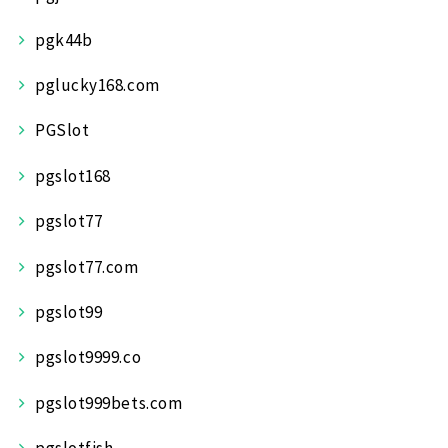
pgk44b
pglucky168.com
PGSlot
pgslot168
pgslot77
pgslot77.com
pgslot99
pgslot9999.co
pgslot999bets.com