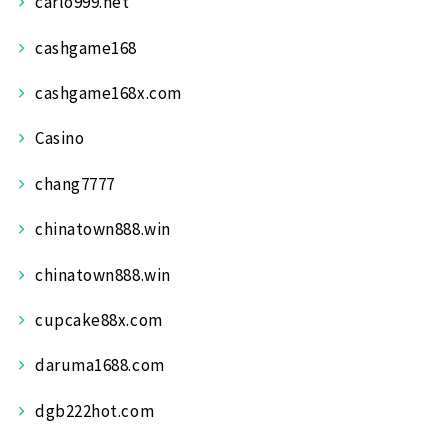
carlo999.net
cashgame168
cashgame168x.com
Casino
chang7777
chinatown888.win
chinatown888.win
cupcake88x.com
daruma1688.com
dgb222hot.com