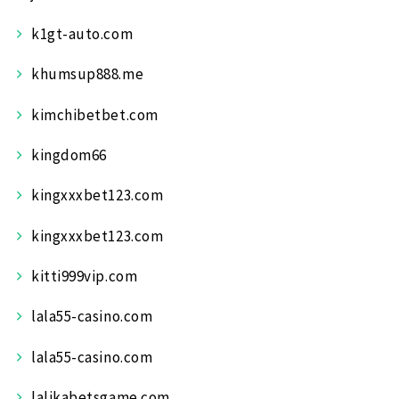
k1gt-auto.com
khumsup888.me
kimchibetbet.com
kingdom66
kingxxxbet123.com
kingxxxbet123.com
kitti999vip.com
lala55-casino.com
lala55-casino.com
lalikabetsgame.com