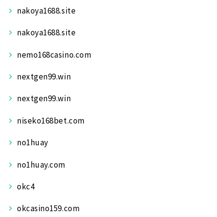
nakoya1688.site
nakoya1688.site
nemo168casino.com
nextgen99.win
nextgen99.win
niseko168bet.com
no1huay
no1huay.com
okc4
okcasino159.com