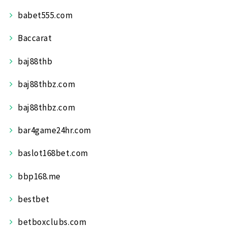
babet555.com
Baccarat
baj88thb
baj88thbz.com
baj88thbz.com
bar4game24hr.com
baslot168bet.com
bbp168.me
bestbet
betboxclubs.com