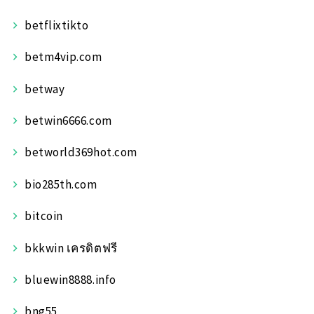
betflixtikto
betm4vip.com
betway
betwin6666.com
betworld369hot.com
bio285th.com
bitcoin
bkkwin เครดิตฟรี
bluewin8888.info
bng55