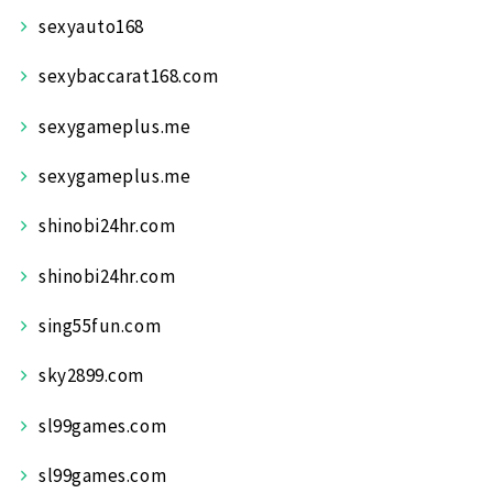
sexyauto168
sexybaccarat168.com
sexygameplus.me
sexygameplus.me
shinobi24hr.com
shinobi24hr.com
sing55fun.com
sky2899.com
sl99games.com
sl99games.com