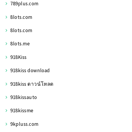
789plus.com
8lots.com
8lots.com
8lots.me
918Kiss
918kiss download
918kiss ดาวน์โหลด
918kissauto
918kissme
9kpluss.com