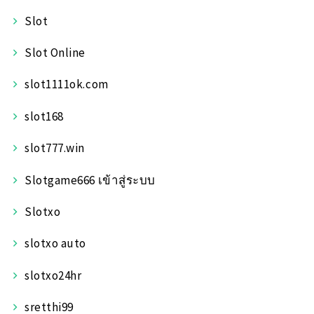
Slot
Slot Online
slot1111ok.com
slot168
slot777.win
Slotgame666 เข้าสู่ระบบ
Slotxo
slotxo auto
slotxo24hr
sretthi99