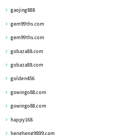
gaojing888
gem99ths.com
gem99ths.com
gobaza88.com
gobaza88.com
golden456
gowingo88.com
gowingo88.com
happy168
hengheng9899.com