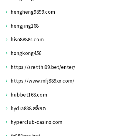
hengheng9899.com
hengjing168
hiso8888s.com
hongkong456
https://sretthi99.bet/enter/
https://www.mfj889xx.com/
hubbet168.com
hydra888 สล็อต
hyperclub-casino.com
ib888pro.bet