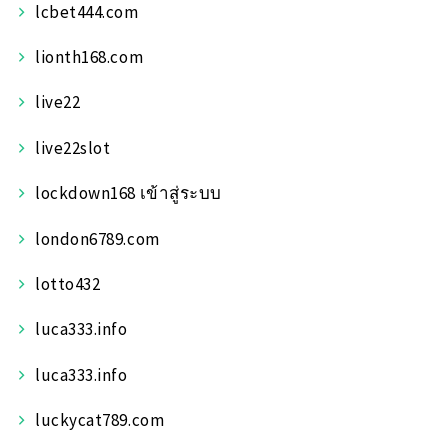
lcbet444.com
lionth168.com
live22
live22slot
lockdown168 เข้าสู่ระบบ
london6789.com
lotto432
luca333.info
luca333.info
luckycat789.com