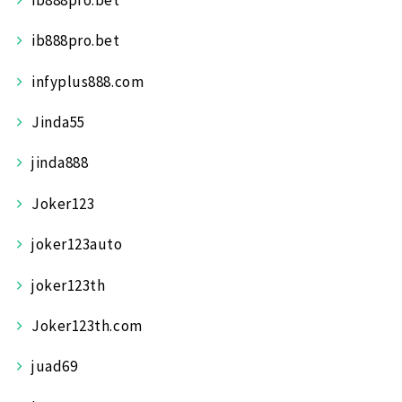
ib888pro.bet
infyplus888.com
Jinda55
jinda888
Joker123
joker123auto
joker123th
Joker123th.com
juad69