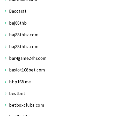
Baccarat
baj88thb
baj88thbz.com
baj88thbz.com
bar4game24hr.com
baslot168bet.com
bbp168.me
bestbet
betboxclubs.com