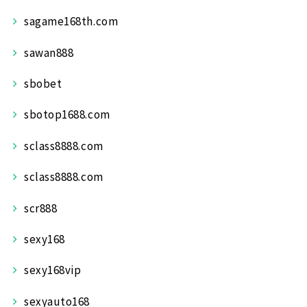
sagame168th.com
sawan888
sbobet
sbotop1688.com
sclass8888.com
sclass8888.com
scr888
sexy168
sexy168vip
sexyauto168