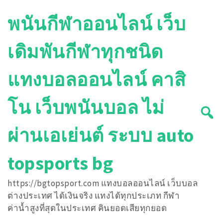
Skip
พนันกีฬาออนไลน์ เว็บ
to
content
เดิมพันกีฬาทุกชนิด
แทงบอลออนไลน์ คาสิ
โน เว็บพนันบอล ไม่
ผ่านเอเย่นต์ ระบบ auto
topsports bg
https://bgtopsport.com แทงบอลออนไลน์ เว็บบอล
ต่างประเทศ ได้เงินจริง แทงได้ทุกประเภท กีฬา
ค่าน้ำสูงที่สุดในประเทศ คินยอดเสียทุกยอด