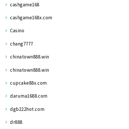
cashgame168
cashgame168x.com
Casino
chang7777
chinatown888.win
chinatown888.win
cupcake88x.com
daruma1688.com
dgb222hot.com
dr888