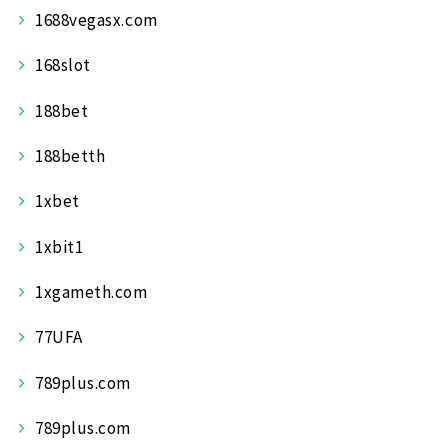
1688vegasx.com
168slot
188bet
188betth
1xbet
1xbit1
1xgameth.com
77UFA
789plus.com
789plus.com