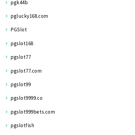
pgk44b
pglucky168.com
PGSlot
pgslot168
pgslot77
pgslot77.com
pgslot99
pgslot9999.co
pgslot999bets.com
pgslotfish