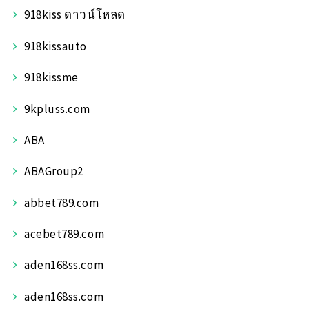
918kiss ดาวน์โหลด
918kissauto
918kissme
9kpluss.com
ABA
ABAGroup2
abbet789.com
acebet789.com
aden168ss.com
aden168ss.com