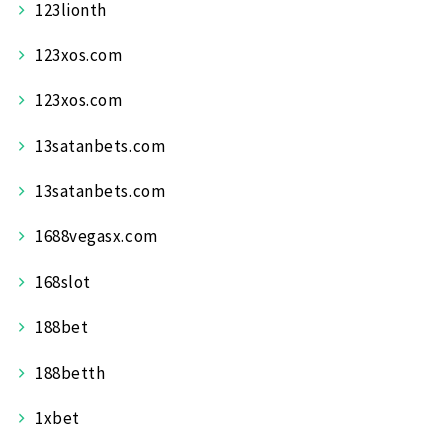
123lionth
123xos.com
123xos.com
13satanbets.com
13satanbets.com
1688vegasx.com
168slot
188bet
188betth
1xbet