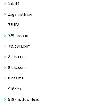
1xbit1
1xgameth.com
77UFA
789plus.com
789plus.com
8lots.com
8lots.com
8lots.me
918Kiss
918kiss download