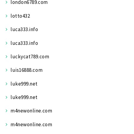
london6789.com
lotto432
luca333.info
luca333.info
luckycat789.com
luis16888.com
luke999.net
luke999.net
m4newonline.com
m4newonline.com