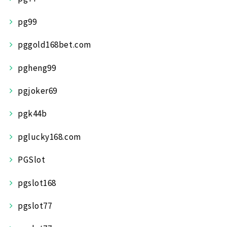
pg99
pggold168bet.com
pgheng99
pgjoker69
pgk44b
pglucky168.com
PGSlot
pgslot168
pgslot77