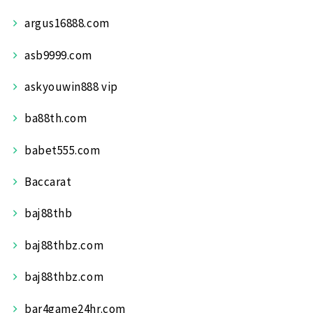
argus16888.com
asb9999.com
askyouwin888 vip
ba88th.com
babet555.com
Baccarat
baj88thb
baj88thbz.com
baj88thbz.com
bar4game24hr.com