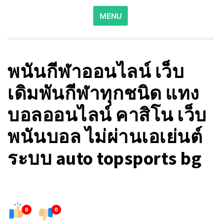
Search
MENU
for:
พนันกีฬาออนไลน์ เว็บ
เดิมพันกีฬาทุกชนิด แทง
บอลออนไลน์ คาสิโน เว็บ
พนันบอล ไม่ผ่านเอเย่นต์
ระบบ auto topsports bg
0
0