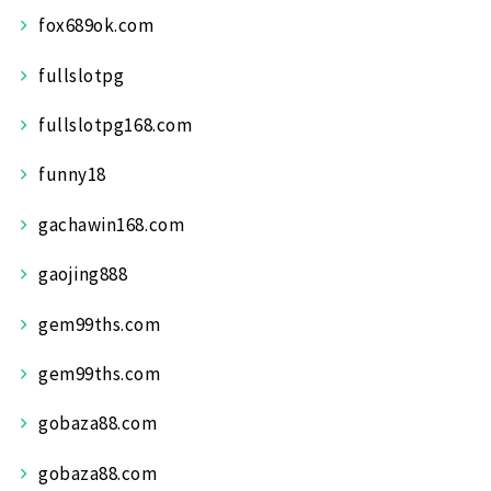
fox689ok.com
fullslotpg
fullslotpg168.com
funny18
gachawin168.com
gaojing888
gem99ths.com
gem99ths.com
gobaza88.com
gobaza88.com