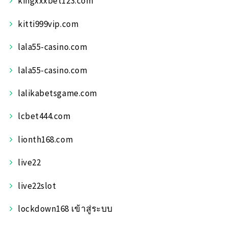
kingxxxbet123.com
kitti999vip.com
lala55-casino.com
lala55-casino.com
lalikabetsgame.com
lcbet444.com
lionth168.com
live22
live22slot
lockdown168 เข้าสู่ระบบ