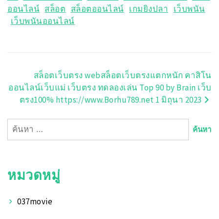
ออนไลน์
สล็อต
สล็อตออนไลน์
เกมยิงปลา
เว็บพนัน
เว็บพนันออนไลน์
สล็อตเว็บตรง webสล็อตเว็บตรงแตกหนัก คาสิโน
แนะแนว
ออนไลน์เว็บแม่ เว็บตรง ทดลองเล่น Top 90 by Brain เว็บ
เรื่อง
ตรง100% https://www.Borhu789.net 1 มิถุนา 2023
ค้นหา
สำหรับ:
หมวดหมู่
037movie