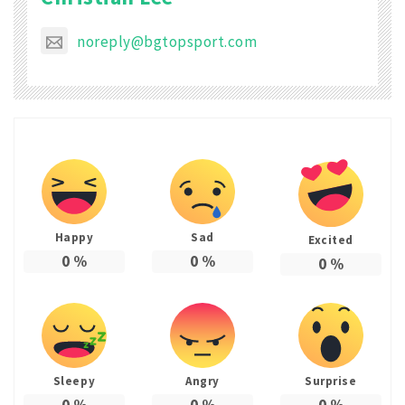
noreply@bgtopsport.com
Happy
Sad
Excited
0
%
0
%
0
%
Sleepy
Angry
Surprise