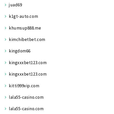
juad69
k1gt-auto.com
khumsup888.me
kimchibetbet.com
kingdom66
kingxxxbet123.com
kingxxxbet123.com
kitti999vip.com
lala55-casino.com
lala55-casino.com