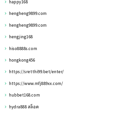
happy168
hengheng9899.com
hengheng9899.com
hengjing168
hiso8888s.com
hongkong456
https://sretthi99.bet/enter/
https://www.mfj889xx.com/
hubbet168.com
hydra888 สล็อต