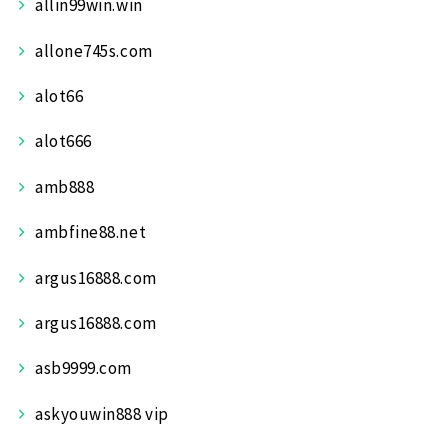
allin99win.win
allone745s.com
alot66
alot666
amb888
ambfine88.net
argus16888.com
argus16888.com
asb9999.com
askyouwin888 vip