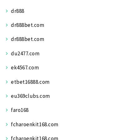
dr888
dr888bet.com
dr888bet.com
du2477.com
ek4567.com
etbet16888.com
eu369clubs.com
faro168
fcharoenkit168.com
fcharoenkit168.com