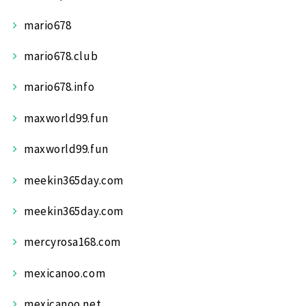
mario678
mario678.club
mario678.info
maxworld99.fun
maxworld99.fun
meekin365day.com
meekin365day.com
mercyrosa168.com
mexicanoo.com
mexicanoo.net