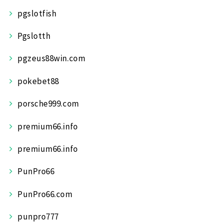
pgslotfish
Pgslotth
pgzeus88win.com
pokebet88
porsche999.com
premium66.info
premium66.info
PunPro66
PunPro66.com
punpro777