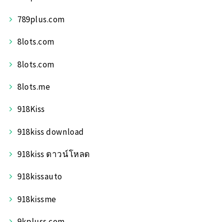
789plus.com
8lots.com
8lots.com
8lots.me
918Kiss
918kiss download
918kiss ดาวน์โหลด
918kissauto
918kissme
9kpluss.com