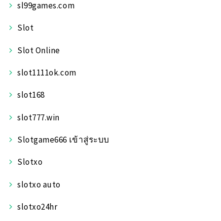
sl99games.com
Slot
Slot Online
slot1111ok.com
slot168
slot777.win
Slotgame666 เข้าสู่ระบบ
Slotxo
slotxo auto
slotxo24hr