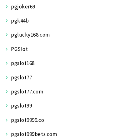
pgjoker69
pgk44b
pglucky168.com
PGSlot
pgslot168
pgslot77
pgslot77.com
pgslot99
pgslot9999.co
pgslot999bets.com