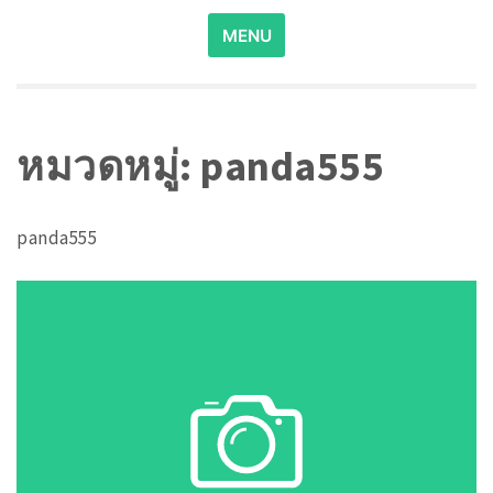
Search
MENU
for:
หมวดหมู่:
panda555
panda555