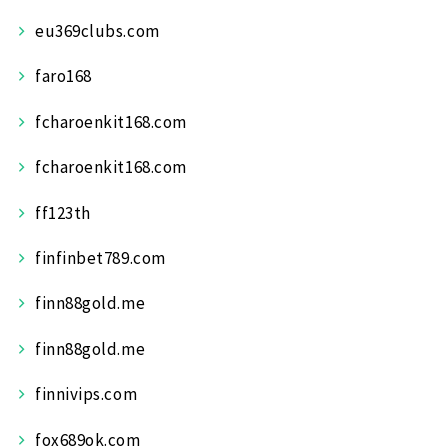
eu369clubs.com
faro168
fcharoenkit168.com
fcharoenkit168.com
ff123th
finfinbet789.com
finn88gold.me
finn88gold.me
finnivips.com
fox689ok.com