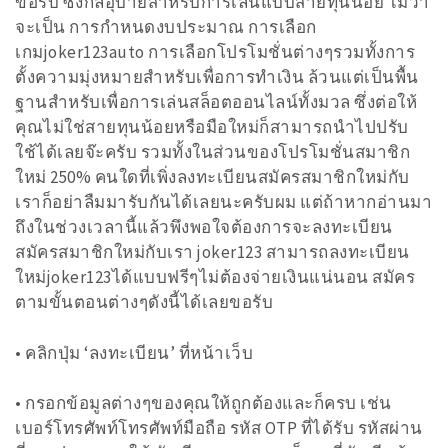
ขอรับ ซึ่งกลอุบายสำหรับการเล่นแบบสายทุนน้อย ไม่ว่า
จะเป็น การกำหนดงบประมาณ การเลือก
เกมjoker123auto การเลือกโปรโมชั่นต่างๆรวมทั้งการ
ตั้งความมุ่งหมายสำหรับเพื่อการทำเงิน ล้วนแต่เป็นพื้น
ฐานสำหรับเพื่อการเล่นสล็อตออนไลน์ทั้งมวล ซึ่งต่อให้
คุณไม่ใช่สายทุนน้อยหรือมือใหม่ก็สามารถนำไปปรับ
ใช้ได้เลยจ๊ะครับ รวมทั้งในส่วนของโปรโมชั่นสมาชิก
ใหม่ 250% คนใดที่เพิ่งลงทะเบียนสมัครสมาชิกใหม่กับ
เราก็อย่าลืมมารับกันได้เลยนะครับผม แต่ถ้าหากอ่านมา
ถึงในช่วงเวลานี้แล้วพึงพอใจต้องการจะลงทะเบียน
สมัครสมาชิกใหม่กับเรา joker123 สามารถลงทะเบียน
ใหม่joker123ได้แบบฟรีๆไม่ต้องจ่ายเงินแน่นอน สมัคร
ตามขั้นตอนต่างๆดังนี้ได้เลยขอรับ
• คลิกปุ่ม ‘ลงทะเบียน’ ที่หน้าเว็บ
• กรอกข้อมูลต่างๆของคุณให้ถูกต้องและก็ครบ เช่น
เบอร์โทรศัพท์โทรศัพท์มือถือ รหัส OTP ที่ได้รับ รหัสผ่าน