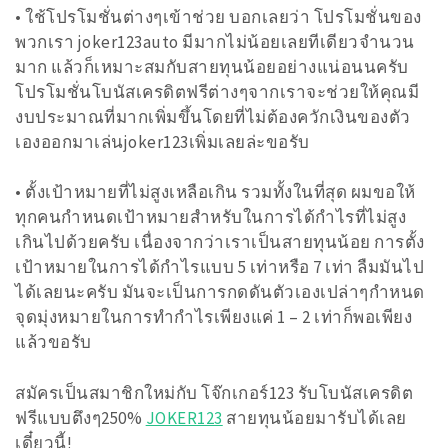
• ใช้โปรโมชั่นต่างๆเข้าช่วย บอกเลยว่า โปรโมชั่นของ
พวกเรา joker123auto มีมากไม่น้อยเลยทีเดียวจำนวน
มาก แล้วก็เหมาะสมกับสายทุนน้อยอย่างแน่อนนครับ
โปรโมชั่นโบนัสเครดิตฟรีต่างๆจากเราจะช่วยให้คุณมี
งบประมาณที่มากเพิ่มขึ้นโดยที่ไม่ต้องควักเงินของตัว
เองออกมาเล่นjoker123เพิ่มเลยล่ะขอรับ
• ตั้งเป้าหมายที่ไม่สูงเหลือเกิน รวมทั้งในที่สุด ผมขอให้
ทุกคนกำหนดเป้าหมายสำหรับในการได้กำไรที่ไม่สูง
เกินไปด้วยครับ เนื่องจากว่าเราเป็นสายทุนน้อย การตั้ง
เป้าหมายในการได้กำไรแบบ 5 เท่าหรือ 7 เท่า ลืมมันไป
ได้เลยนะครับ มันจะเป็นการกดดันตัวเองเปล่าๆกำหนด
จุดมุ่งหมายในการทำกำไรเพียงแค่ 1 – 2 เท่าก็พอเพียง
แล้วขอรับ
สมัครเป็นสมาชิกใหม่กับ โจ๊กเกอร์123 รับโบนัสเครดิต
ฟรีแบบตึงๆ250%
JOKER123
สายทุนน้อยมารับได้เลย
เดี๋ยวนี้!