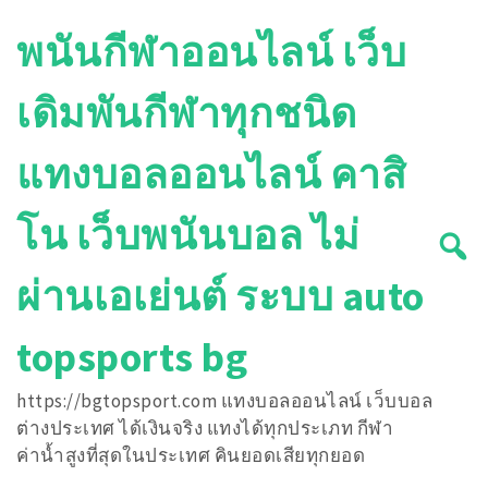
Skip
พนันกีฬาออนไลน์ เว็บ
to
content
เดิมพันกีฬาทุกชนิด
แทงบอลออนไลน์ คาสิ
โน เว็บพนันบอล ไม่
ผ่านเอเย่นต์ ระบบ auto
topsports bg
https://bgtopsport.com แทงบอลออนไลน์ เว็บบอล
ต่างประเทศ ได้เงินจริง แทงได้ทุกประเภท กีฬา
ค่าน้ำสูงที่สุดในประเทศ คินยอดเสียทุกยอด