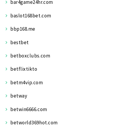
bar4game24hr.com
baslot168bet.com
bbp168.me
bestbet
betboxclubs.com
betflixtikto
betm4vip.com
betway
betwin6666.com
betworld369hot.com