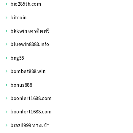
bio285th.com
bitcoin
bkkwin เครดิตฟรี
bluewin8888.info
bng55
bombet888.win
bonus888
boonlert1688.com
boonlert1688.com
brazil999 ทางเข้า