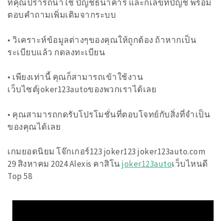
ที่คุณปรารถนาใช้ บัญชีธนาคาร และก็เลขที่บัญชี พร้อม
ตอบคำถามเพิ่มเติมจากระบบ
• วิเคราะห์ข้อมูลต่างๆของคุณให้ถูกต้อง ถ้าหากเป็น
ระเบียบแล้ว กดลงทะเบียน
• เพียงเท่านี้ คุณก็สามารถเข้าใช้งาน
เว็บไซต์joker123autoของพวกเราได้เลย
• คุณสามารถกดรับโปรโมชั่นที่ตอบโจทย์กับสิ่งที่จำเป็น
ของคุณได้เลย
เกมยอดนิยม โจ๊กเกอร์123 joker123 joker123auto.com
29 สิงหาคม 2024 Alexis คาสิโน
joker123auto
เว็บไหนดี
Top 58