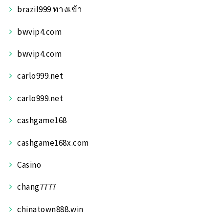
brazil999 ทางเข้า
bwvip4.com
bwvip4.com
carlo999.net
carlo999.net
cashgame168
cashgame168x.com
Casino
chang7777
chinatown888.win