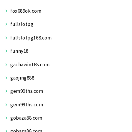
fox689ok.com
fullslotpg
fullslotpg168.com
funny18
gachawin168.com
gaojing888
gem99ths.com
gem99ths.com
gobaza88.com
gobaza88.com