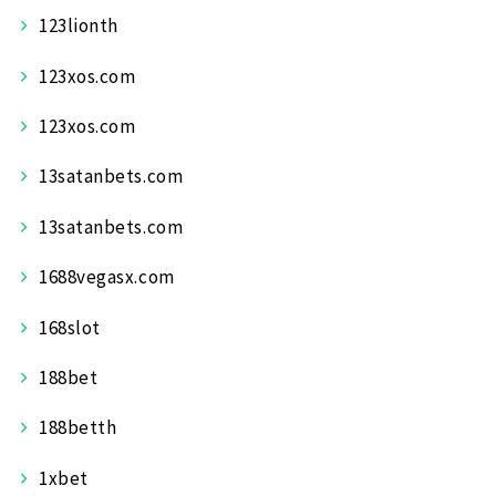
123lionth
123xos.com
123xos.com
13satanbets.com
13satanbets.com
1688vegasx.com
168slot
188bet
188betth
1xbet