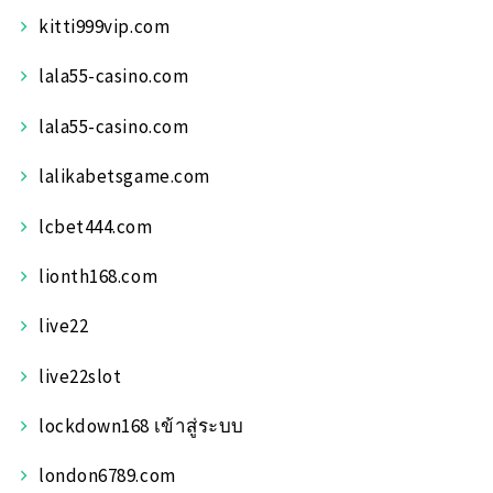
kitti999vip.com
lala55-casino.com
lala55-casino.com
lalikabetsgame.com
lcbet444.com
lionth168.com
live22
live22slot
lockdown168 เข้าสู่ระบบ
london6789.com