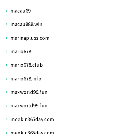
macau69
macau888.win
marinapluss.com
mario678
mario678.club
mario678.info
maxworld99.fun
maxworld99.fun
meekin365day.com
meekin365day.com