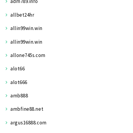
adm789.info
allbet24hr
allin99win.win
allin99win.win
allone745s.com
alot66
alot666
amb888
ambfine88.net
argus16888.com