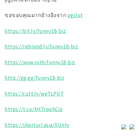
ขอขอบคุณมากอ้างอิงจาก
pgslot
https://bit.ly/funny18-biz
https://rebrand.ly/funny18-biz
https://wow.in.th/funny18-biz
http://gg.gg/funny18-biz
https://cutt.ly/weTLPlrT
https://t.co/XHTrpqhCIa
https://shorturl.asia/XUntv