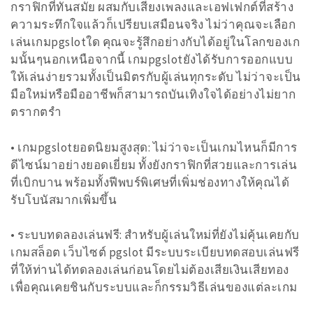
กราฟิกที่ทันสมัย ผสมกับเสียงเพลงและเอฟเฟกต์ที่สร้าง
ความระทึกใจแล้วก็เปรียบเสมือนจริง ไม่ว่าคุณจะเลือก
เล่นเกมpgslotใด คุณจะรู้สึกอย่างกับได้อยู่ในโลกของเก
มนั้นๆนอกเหนือจากนี้ เกมpgslotยังได้รับการออกแบบ
ให้เล่นง่ายรวมทั้งเป็นมิตรกับผู้เล่นทุกระดับ ไม่ว่าจะเป็น
มือใหม่หรือมืออาชีพก็สามารถบันเทิงใจได้อย่างไม่ยาก
ตรากตรำ
• เกมpgslotยอดนิยมสูงสุด: ไม่ว่าจะเป็นเกมไหนก็มีการ
ดีไซน์มาอย่างยอดเยี่ยม ทั้งยังกราฟิกที่สวยและการเล่น
ที่เบิกบาน พร้อมทั้งฟีพบร์พิเศษที่เพิ่มช่องทางให้คุณได้
รับโบนัสมากเพิ่มขึ้น
• ระบบทดลองเล่นฟรี: สำหรับผู้เล่นใหม่ที่ยังไม่คุ้นเคยกับ
เกมสล็อต เว็บไซต์ pgslot มีระบบระเบียบทดสอบเล่นฟรี
ที่ให้ท่านได้ทดลองเล่นก่อนโดยไม่ต้องเสียเงินเสียทอง
เพื่อคุณเคยชินกับระบบและก็กรรมวิธีเล่นของแต่ละเกม