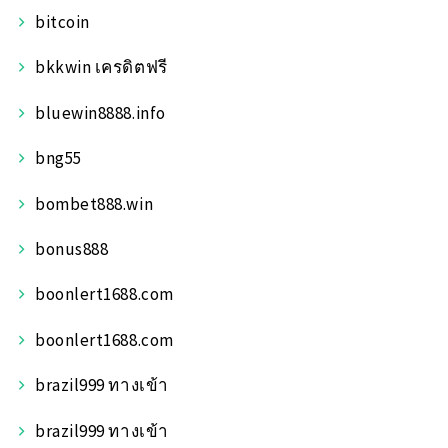
bitcoin
bkkwin เครดิตฟรี
bluewin8888.info
bng55
bombet888.win
bonus888
boonlert1688.com
boonlert1688.com
brazil999 ทางเข้า
brazil999 ทางเข้า