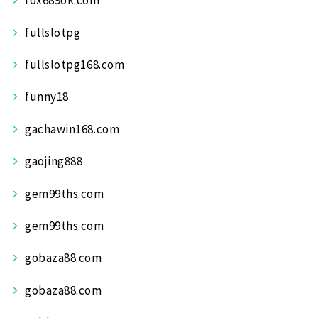
fox689ok.com
fullslotpg
fullslotpg168.com
funny18
gachawin168.com
gaojing888
gem99ths.com
gem99ths.com
gobaza88.com
gobaza88.com