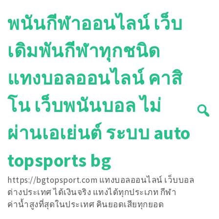
Skip
พนันกีฬาออนไลน์ เว็บ
to
content
เดิมพันกีฬาทุกชนิด
แทงบอลออนไลน์ คาสิ
โน เว็บพนันบอล ไม่
ผ่านเอเย่นต์ ระบบ auto
topsports bg
https://bgtopsport.com แทงบอลออนไลน์ เว็บบอล
ต่างประเทศ ได้เงินจริง แทงได้ทุกประเภท กีฬา
ค่าน้ำสูงที่สุดในประเทศ คินยอดเสียทุกยอด