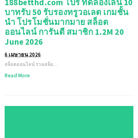
188betthd.com โปร ทดลองเล่น 10
บาทรับ 50 รับรองทรูวอเลต เกมชั้น
นำ โปรโมชั่นมากมาย สล็อต
ออนไลน์ การันตี สมาชิก 1.2M 20
June 2026
6 เมษายน 2026
สล็อตออนไลน์ รวมสล็อ…
Read More