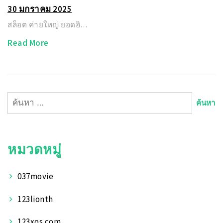
30 มกราคม 2025
สล็อต ค่ายใหญ่ ยอดฮิ…
Read More
ค้นหา
สำหรับ:
หมวดหมู่
037movie
123lionth
123xos.com