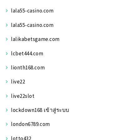
lala55-casino.com
lala55-casino.com
lalikabetsgame.com
lcbet444.com
lionth168.com
live22
live22slot
lockdown168 เข้าสู่ระบบ
london6789.com
lotto432