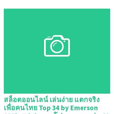
สล็อตออนไลน์ เล่นง่าย แตกจริง
เพื่อคนไทย Top 34 by Emerson