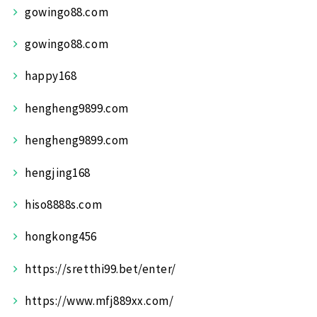
gowingo88.com
gowingo88.com
happy168
hengheng9899.com
hengheng9899.com
hengjing168
hiso8888s.com
hongkong456
https://sretthi99.bet/enter/
https://www.mfj889xx.com/