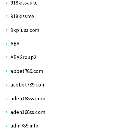
918kissauto
918kissme
9kpluss.com
ABA
ABAGroup2
abbet789.com
acebet789.com
aden168ss.com
aden168ss.com
adm789.info