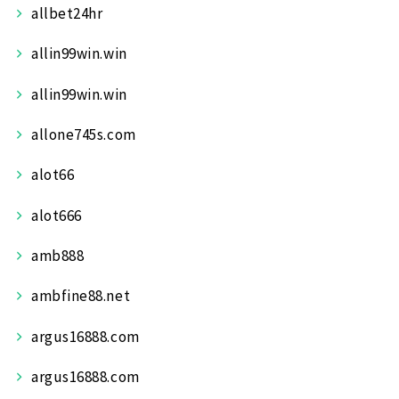
allbet24hr
allin99win.win
allin99win.win
allone745s.com
alot66
alot666
amb888
ambfine88.net
argus16888.com
argus16888.com