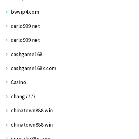
bwvip4.com
carlo999.net
carlo999.net
cashgame168
cashgame168x.com
Casino
chang7777
chinatown888.win
chinatown888.win
cupcake88x.com