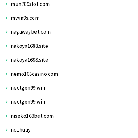
mun789slot.com
mwin9s.com
nagawaybet.com
nakoya1688.site
nakoya1688.site
nemo168casino.com
nextgen99.win
nextgen99.win
niseko168bet.com
no1huay