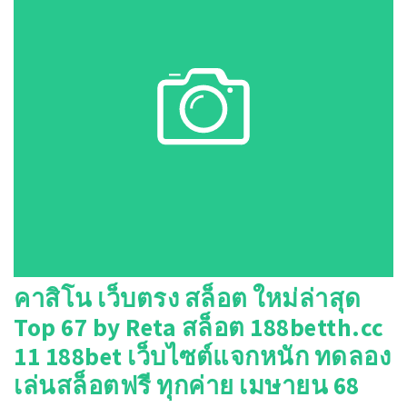
คาสิโน เว็บตรง สล็อต ใหม่ล่าสุด
Top 67 by Reta สล็อต 188betth.cc
11 188bet เว็บไซต์แจกหนัก ทดลอง
เล่นสล็อตฟรี ทุกค่าย เมษายน 68