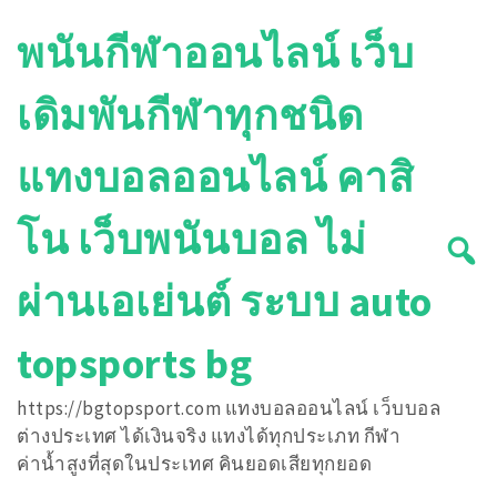
Skip
พนันกีฬาออนไลน์ เว็บ
to
content
เดิมพันกีฬาทุกชนิด
แทงบอลออนไลน์ คาสิ
โน เว็บพนันบอล ไม่
ผ่านเอเย่นต์ ระบบ auto
topsports bg
https://bgtopsport.com แทงบอลออนไลน์ เว็บบอล
ต่างประเทศ ได้เงินจริง แทงได้ทุกประเภท กีฬา
ค่าน้ำสูงที่สุดในประเทศ คินยอดเสียทุกยอด