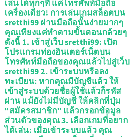
เล่นได้ทุกๆที่ แค่โทรศัพท์มือถือ
เครื่องเดียว! การเล่นเกมสล็อตบน
sretthi99 ผ่านมือถือนั้นง่ายมากๆ
คุณเพียงแค่ทำตามขั้นตอนกล้วยๆ
ดังนี้ 1. เข้าสู่เว็บ sretthi99: เปิด
โปรแกรมท่องอินเตอร์เน็ตบน
โทรศัพท์มือถือของคุณแล้วไปสู่เว็บ
sretthi99 2. เข้าระบบหรือลง
ทะเบียน: หากคุณมีบัญชีแล้ว ให้
เข้าสู่ระบบด้วยชื่อผู้ใช้แล้วก็รหัส
ผ่าน แม้ยังไม่มีบัญชี ให้คลิกที่ปุ่ม
“สมัครสมาชิก” แล้วกรอกข้อมูล
ส่วนตัวของคุณ 3. เลือกเกมที่อยาก
ได้เล่น: เมื่อเข้าระบบแล้ว คุณ