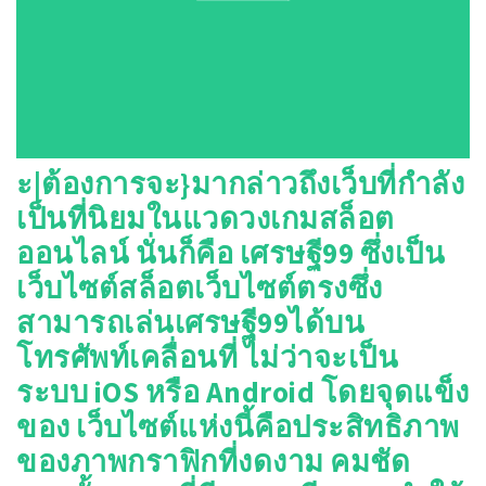
ะ|ต้องการจะ}มากล่าวถึงเว็บที่กำลัง
เป็นที่นิยมในแวดวงเกมสล็อต
ออนไลน์ นั่นก็คือ เศรษฐี99 ซึ่งเป็น
เว็บไซต์สล็อตเว็บไซต์ตรงซึ่ง
สามารถเล่นเศรษฐี99ได้บน
โทรศัพท์เคลื่อนที่ ไม่ว่าจะเป็น
ระบบ iOS หรือ Android โดยจุดแข็ง
ของ เว็บไซต์แห่งนี้คือประสิทธิภาพ
ของภาพกราฟิกที่งดงาม คมชัด