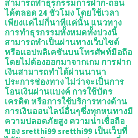
สามารถทำธุรกรรมการฝาก-ถอน
ได้ตลอด 24 ชั่วโมง โดยใช้เวลา
เพียงแค่ไม่กี่นาทีแค่นั้น แนวทาง
การทำธุรกรรมทั้งหมดทั้งปวงนี้
สามารถทำเป็นผ่านทางเว็บไซต์
หรือแอปพลิเคชันบนโทรศัพท์มือถือ
โดยไม่ต้องออกมาจากเกม การฝาก
เงินสามารถทำได้ผ่านนานา
ประการช่องทาง ไม่ว่าจะเป็นการ
โอนเงินผ่านแบงค์ การใช้บัตร
เครดิต หรือการใช้บริการทางด้าน
การเงินออนไลน์อื่นๆซึ่งทุกหนทางมี
ความปลอดภัยสูง ความน่าเชื่อถือ
ของ sretthi99 sretthi99 เป็นเว็บที่