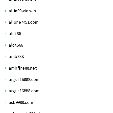
allin99win.win
allone745s.com
alot66
alot666
amb888
ambfine88.net
argus16888.com
argus16888.com
asb9999.com