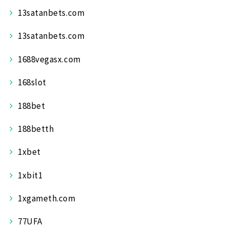
13satanbets.com
13satanbets.com
1688vegasx.com
168slot
188bet
188betth
1xbet
1xbit1
1xgameth.com
77UFA