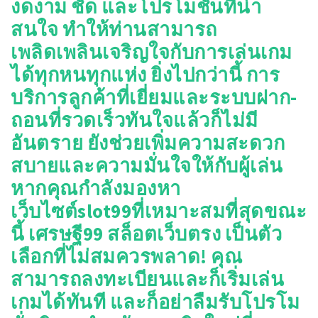
งดงาม ชัด และโปรโมชั่นที่น่า
สนใจ ทำให้ท่านสามารถ
เพลิดเพลินเจริญใจกับการเล่นเกม
ได้ทุกหนทุกแห่ง ยิ่งไปกว่านี้ การ
บริการลูกค้าที่เยี่ยมและระบบฝาก-
ถอนที่รวดเร็วทันใจแล้วก็ไม่มี
อันตราย ยังช่วยเพิ่มความสะดวก
สบายและความมั่นใจให้กับผู้เล่น
หากคุณกำลังมองหา
เว็บไซต์slot99ที่เหมาะสมที่สุดขณะ
นี้ เศรษฐี99 สล็อตเว็บตรง เป็นตัว
เลือกที่ไม่สมควรพลาด! คุณ
สามารถลงทะเบียนและก็เริ่มเล่น
เกมได้ทันที และก็อย่าลืมรับโปรโม