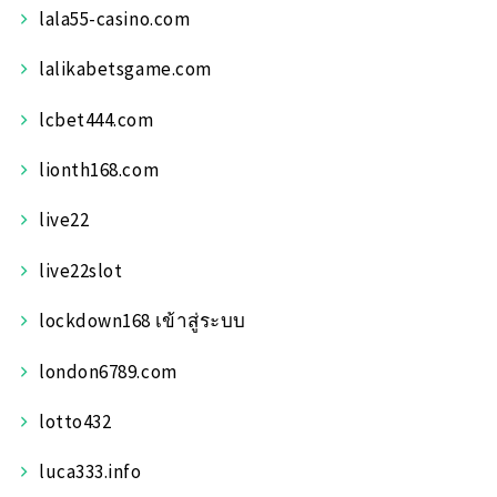
lala55-casino.com
lalikabetsgame.com
lcbet444.com
lionth168.com
live22
live22slot
lockdown168 เข้าสู่ระบบ
london6789.com
lotto432
luca333.info