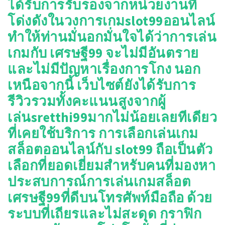
ได้รับการรับรองจากหน่วยงานที่
โด่งดังในวงการเกมslot99ออนไลน์
ทำให้ท่านมั่นอกมั่นใจได้ว่าการเล่น
เกมกับ เศรษฐี99 จะไม่มีอันตราย
และไม่มีปัญหาเรื่องการโกง นอก
เหนือจากนี้ เว็บไซต์ยังได้รับการ
รีวิวรวมทั้งคะแนนสูงจากผู้
เล่นsretthi99มากไม่น้อยเลยทีเดียว
ที่เคยใช้บริการ การเลือกเล่นเกม
สล็อตออนไลน์กับ slot99 ถือเป็นตัว
เลือกที่ยอดเยี่ยมสำหรับคนที่มองหา
ประสบการณ์การเล่นเกมสล็อต
เศรษฐี99ที่ดีบนโทรศัพท์มือถือ ด้วย
ระบบที่เถียรและไม่สะดุด กราฟิก