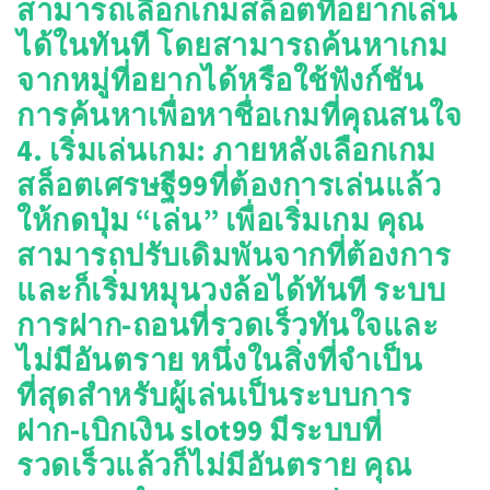
สามารถเลือกเกมสล็อตที่อยากเล่น
ได้ในทันที โดยสามารถค้นหาเกม
จากหมู่ที่อยากได้หรือใช้ฟังก์ชัน
การค้นหาเพื่อหาชื่อเกมที่คุณสนใจ
4. เริ่มเล่นเกม: ภายหลังเลือกเกม
สล็อตเศรษฐี99ที่ต้องการเล่นแล้ว
ให้กดปุ่ม “เล่น” เพื่อเริ่มเกม คุณ
สามารถปรับเดิมพันจากที่ต้องการ
และก็เริ่มหมุนวงล้อได้ทันที ระบบ
การฝาก-ถอนที่รวดเร็วทันใจและ
ไม่มีอันตราย หนึ่งในสิ่งที่จำเป็น
ที่สุดสำหรับผู้เล่นเป็นระบบการ
ฝาก-เบิกเงิน slot99 มีระบบที่
รวดเร็วแล้วก็ไม่มีอันตราย คุณ