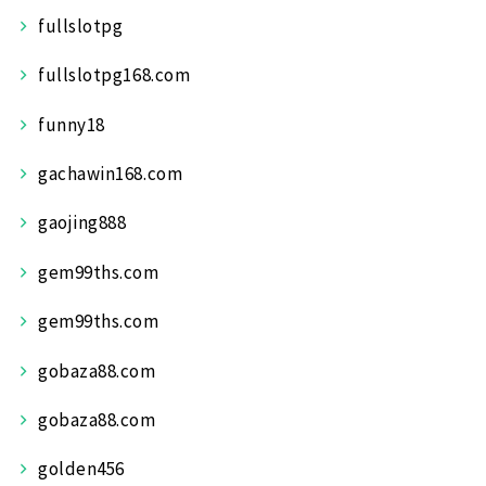
fullslotpg
fullslotpg168.com
funny18
gachawin168.com
gaojing888
gem99ths.com
gem99ths.com
gobaza88.com
gobaza88.com
golden456