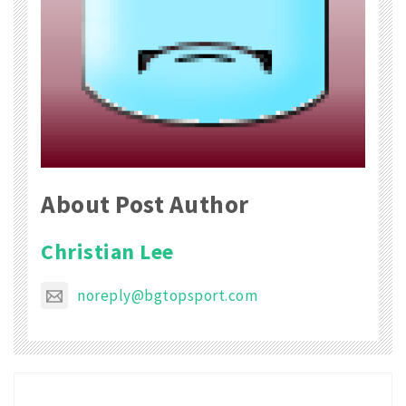
About Post Author
Christian Lee
noreply@bgtopsport.com