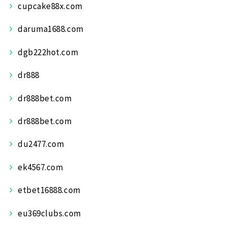
cupcake88x.com
daruma1688.com
dgb222hot.com
dr888
dr888bet.com
dr888bet.com
du2477.com
ek4567.com
etbet16888.com
eu369clubs.com