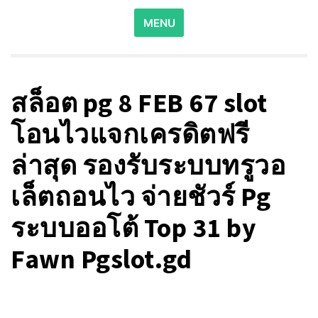
Search
MENU
for:
สล็อต pg 8 FEB 67 slot
โอนไวแจกเครดิตฟรี
ล่าสุด รองรับระบบทรูวอ
เล็ตถอนไว จ่ายชัวร์ Pg
ระบบออโต้ Top 31 by
Fawn Pgslot.gd