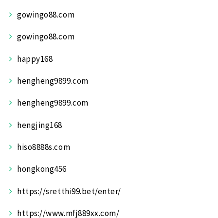
gowingo88.com
gowingo88.com
happy168
hengheng9899.com
hengheng9899.com
hengjing168
hiso8888s.com
hongkong456
https://sretthi99.bet/enter/
https://www.mfj889xx.com/