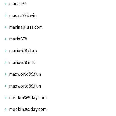
macau69
macau888.win
marinapluss.com
mario678
mario678.club
mario678.info
maxworld99.fun
maxworld99.fun
meekin365day.com
meekin365day.com