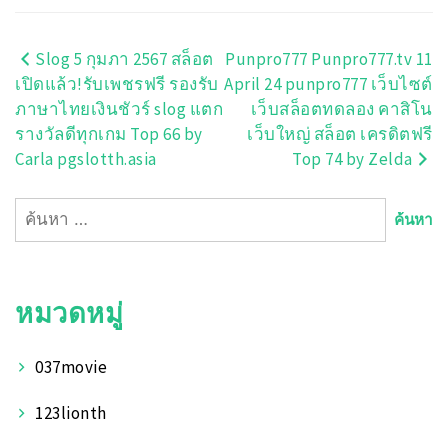
Slog 5 กุมภา 2567 สล็อต
Punpro777 Punpro777.tv 11
แนะแนว
เปิดแล้ว!รับเพชรฟรี รองรับ
April 24 punpro777 เว็บไซต์
เรื่อง
ภาษาไทยเงินชัวร์ slog แตก
เว็บสล็อตทดลอง คาสิโน
รางวัลดีทุกเกม Top 66 by
เว็บใหญ่ สล็อต เครดิตฟรี
Carla pgslotth.asia
Top 74 by Zelda
ค้นหา
สำหรับ:
หมวดหมู่
037movie
123lionth