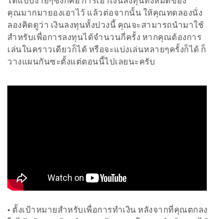
ได้แบบง่ายๆซึ่งก็คือ การเอาเงินลงทุนทั้งหมดของ
คุณมากมายองเอาไว้ แล้วต่อจากนั้น ให้คุณทดลองนั่ง
ลองคิดดูว่า เงินลงทุนทั้งปวงนี้ คุณจะสามารถนำมาใช้
สำหรับเพื่อการลงทุนได้จำนวนกี่ครั้ง หากคุณต้องการ
เล่นในคราวเดียวก็ได้ หรือจะแบ่งเล่นหลายๆครั้งก็ได้ ก็
วางแผนกันซะตั้งแต่ตอนนี้ไปเลยนะครับ
• ตั้งเป้าหมายสำหรับเพื่อการทำเงิน หลังจากที่คุณตกลง