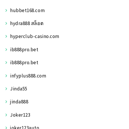
hubbet168.com
hydra888 สล็อต
hyperclub-casino.com
ib888pro.bet
ib888pro.bet
infyplus888.com
Jinda55
jinda888
Joker123
joker123auto