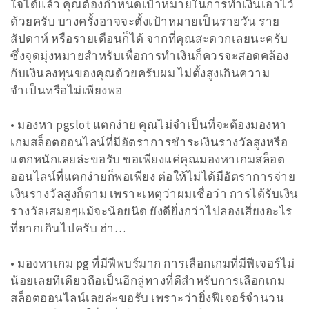
ใจได้แล้ว คุณต้องกำหนดเป้าหมายในการทำเงินเอาไว้
ด้วยครับ บางครั้งอาจจะตั้งเป้าหมายเป็นรายวัน ราย
สัปดาห์ หรือรายเดือนก็ได้ จากที่คุณสะดวกเลยนะครับ
ซึ่งจุดมุ่งหมายสำหรับเพื่อการทำเงินก็ควรจะสอดคล้อง
กับเงินลงทุนของคุณด้วยครับผม ไม่ตั้งสูงเกินความ
จำเป็นหรือไม่เพียงพอ
• มองหา pgslot แตกง่าย คุณไม่จำเป็นที่จะต้องมองหา
เกมสล็อตออนไลน์ที่มีอัตราการชำระเงินรางวัลสูงหรือ
แตกหนักเลยล่ะขอรับ ขอเพียงแค่คุณมองหาเกมสล็อต
ออนไลน์ที่แตกง่ายก็พอเพียง ต่อให้ไม่ได้มีอัตราการจ่าย
เงินรางวัลสูงก็ตาม เพราะเหตุว่าผมเชื่อว่า การได้รับเงิน
รางวัลเสมอๆแม้จะน้อยนิด ยังดียิ่งกว่าไปลองเสี่ยงอะไร
ที่ยากเกินไปครับ ฮ่า…
• มองหาเกม pg ที่มีฟีพบร์มาก การเลือกเกมที่มีฟีเจอร์ไม่
น้อยเลยทีเดียวถือเป็นอีกลู่ทางที่ดีสำหรับการเลือกเกม
สล็อตออนไลน์เลยล่ะขอรับ เพราะว่ายิ่งฟีเจอร์จำนวน