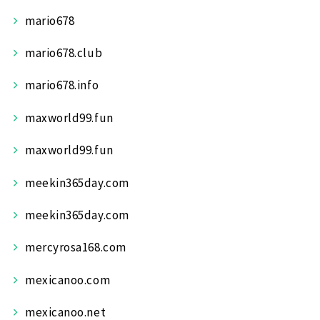
mario678
mario678.club
mario678.info
maxworld99.fun
maxworld99.fun
meekin365day.com
meekin365day.com
mercyrosa168.com
mexicanoo.com
mexicanoo.net