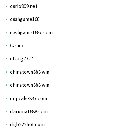
carlo999.net
cashgame168
cashgame168x.com
Casino
chang7777
chinatown888.win
chinatown888.win
cupcake88x.com
daruma1688.com
dgb222hot.com