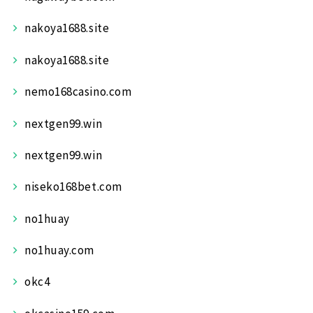
nakoya1688.site
nakoya1688.site
nemo168casino.com
nextgen99.win
nextgen99.win
niseko168bet.com
no1huay
no1huay.com
okc4