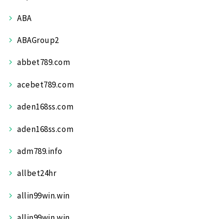
ABA
ABAGroup2
abbet789.com
acebet789.com
aden168ss.com
aden168ss.com
adm789.info
allbet24hr
allin99win.win
allin99win.win