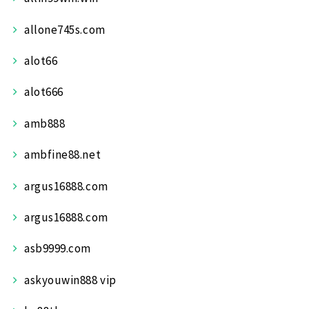
allone745s.com
alot66
alot666
amb888
ambfine88.net
argus16888.com
argus16888.com
asb9999.com
askyouwin888 vip