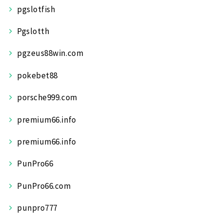
pgslotfish
Pgslotth
pgzeus88win.com
pokebet88
porsche999.com
premium66.info
premium66.info
PunPro66
PunPro66.com
punpro777