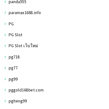
panda555
paramax1688.info
PG
PG Slot
PG Slot เว็บใหม่
pg718
pg77
pg99
pggold168bet.com
pgheng99