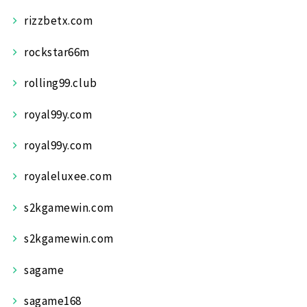
rizzbetx.com
rockstar66m
rolling99.club
royal99y.com
royal99y.com
royaleluxee.com
s2kgamewin.com
s2kgamewin.com
sagame
sagame168