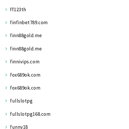
ff123th
finfinbet789.com
finn88gold.me
finn88gold.me
finnivips.com
fox689ok.com
fox689ok.com
fullslotpg
fullslotpg168.com
funny18