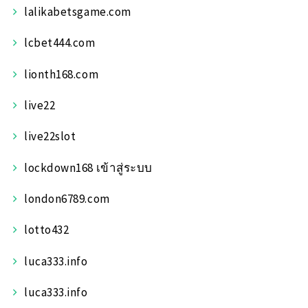
lalikabetsgame.com
lcbet444.com
lionth168.com
live22
live22slot
lockdown168 เข้าสู่ระบบ
london6789.com
lotto432
luca333.info
luca333.info