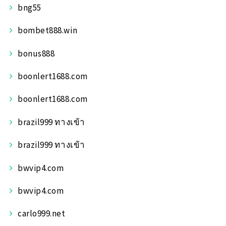
bng55
bombet888.win
bonus888
boonlert1688.com
boonlert1688.com
brazil999 ทางเข้า
brazil999 ทางเข้า
bwvip4.com
bwvip4.com
carlo999.net