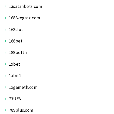
13satanbets.com
1688vegasx.com
168slot
188bet
188betth
1xbet
1xbit1
1xgameth.com
77UFA
789plus.com