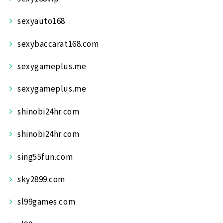
sexyauto168
sexybaccarat168.com
sexygameplus.me
sexygameplus.me
shinobi24hr.com
shinobi24hr.com
sing55fun.com
sky2899.com
sl99games.com