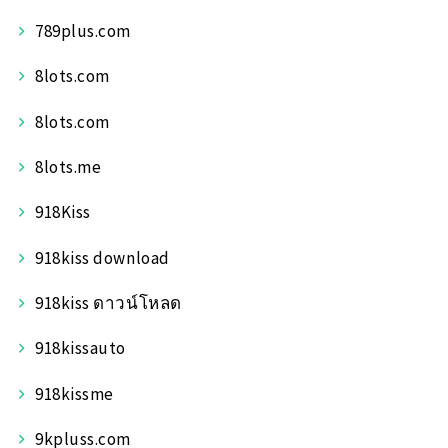
789plus.com
8lots.com
8lots.com
8lots.me
918Kiss
918kiss download
918kiss ดาวน์โหลด
918kissauto
918kissme
9kpluss.com