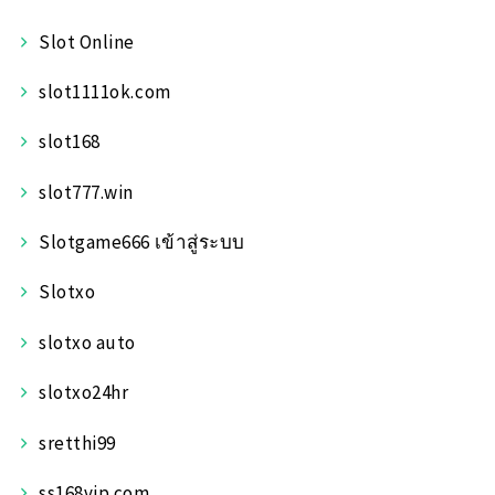
Slot Online
slot1111ok.com
slot168
slot777.win
Slotgame666 เข้าสู่ระบบ
Slotxo
slotxo auto
slotxo24hr
sretthi99
ss168vip.com