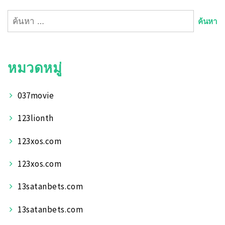
ค้นหา
สำหรับ:
หมวดหมู่
037movie
123lionth
123xos.com
123xos.com
13satanbets.com
13satanbets.com