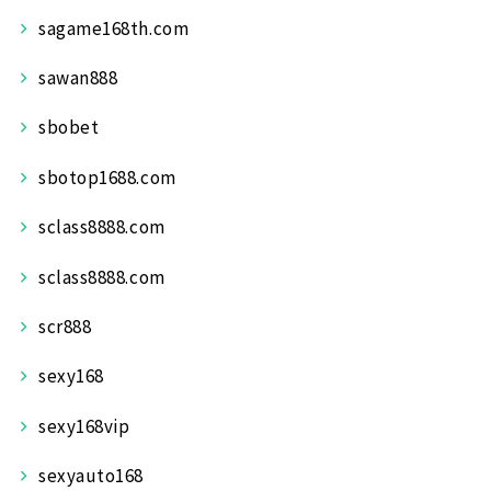
sagame168th.com
sawan888
sbobet
sbotop1688.com
sclass8888.com
sclass8888.com
scr888
sexy168
sexy168vip
sexyauto168