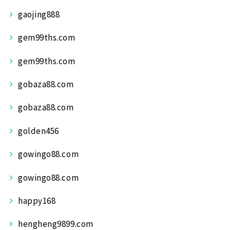
gaojing888
gem99ths.com
gem99ths.com
gobaza88.com
gobaza88.com
golden456
gowingo88.com
gowingo88.com
happy168
hengheng9899.com