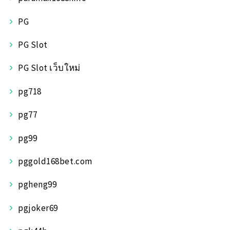
PG
PG Slot
PG Slot เว็บใหม่
pg718
pg77
pg99
pggold168bet.com
pgheng99
pgjoker69