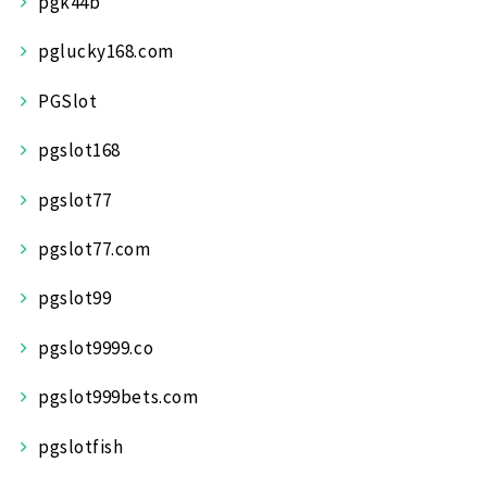
pgk44b
pglucky168.com
PGSlot
pgslot168
pgslot77
pgslot77.com
pgslot99
pgslot9999.co
pgslot999bets.com
pgslotfish