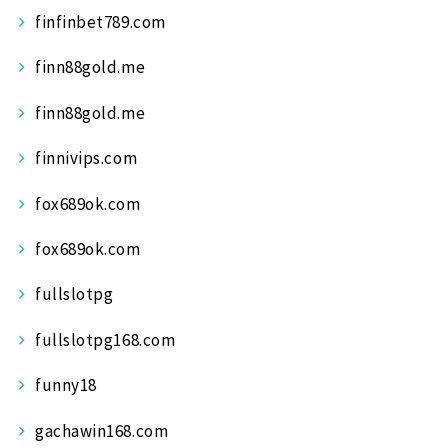
finfinbet789.com
finn88gold.me
finn88gold.me
finnivips.com
fox689ok.com
fox689ok.com
fullslotpg
fullslotpg168.com
funny18
gachawin168.com