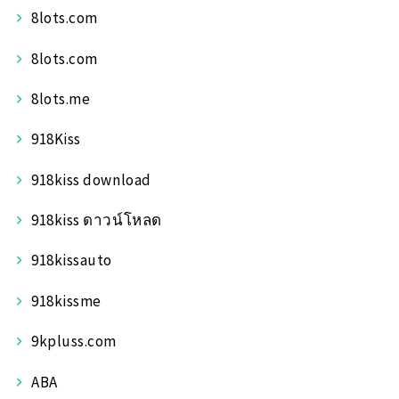
8lots.com
8lots.com
8lots.me
918Kiss
918kiss download
918kiss ดาวน์โหลด
918kissauto
918kissme
9kpluss.com
ABA