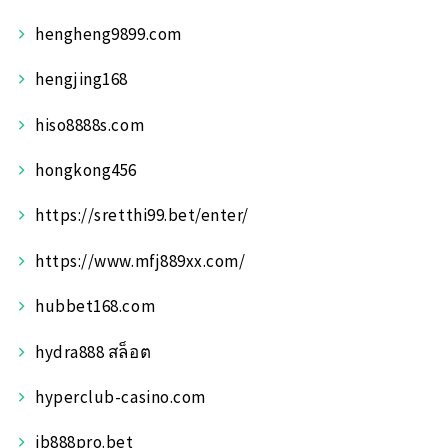
hengheng9899.com
hengjing168
hiso8888s.com
hongkong456
https://sretthi99.bet/enter/
https://www.mfj889xx.com/
hubbet168.com
hydra888 สล็อต
hyperclub-casino.com
ib888pro.bet