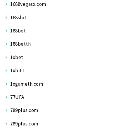
1688vegasx.com
168slot
188bet
188betth
1xbet
1xbit1
1xgameth.com
77UFA
789plus.com
789plus.com