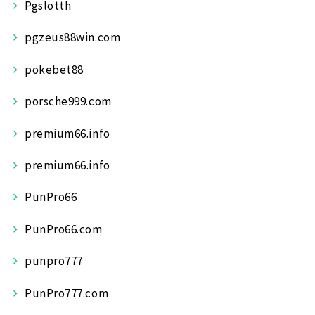
Pgslotth
pgzeus88win.com
pokebet88
porsche999.com
premium66.info
premium66.info
PunPro66
PunPro66.com
punpro777
PunPro777.com