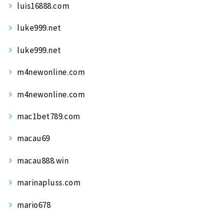
luis16888.com
luke999.net
luke999.net
m4newonline.com
m4newonline.com
mac1bet789.com
macau69
macau888.win
marinapluss.com
mario678