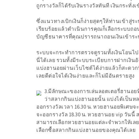
ถูกรางวัลก็ได้รับเงินรางวัลทันที เงินกระทั
ซึ่งแนวทางเบิกเงินก็ง่ายสุดๆให้ท่านเข้าสู
เรียบร้อยแล้วดำเนินการคุณก็เลือกระบบถอนเ
บัญชีธนาคารที่คุณปรารถนาถอนเงินเข้าระ
ระบบจะกระทำการตรวจดูรวมทั้งเงินโอนไปสู
นี่ได้เลย รวมทั้งมีระบบระเบียบการฝากเงิน
แบ่งฮานอยผ่านเว็บไซต์ได้ง่ายแล้วก็สะดวกที่
เลยดีต่อใจได้เงินง่ายและก็ไม่มีอันตรายสูง
3.มีลักษณะของการเล่นลอตเตอรี่ฮานอยที่
ว่าสลากกินแบ่งฮานอยนั้น แบ่งได้เป็นห
ออกรางวัลเวลา 16.30 น. หวยฮานอยพิเศษจ
จะออกรางวัล 18.30 น. หวยฮานอย vip วันนี้ 
สามารถเลือกหวยฮานอยแต่ละจำพวกให้เลย
เลือกซื้อสลากกินแบ่งฮานอยของคุณได้เลย