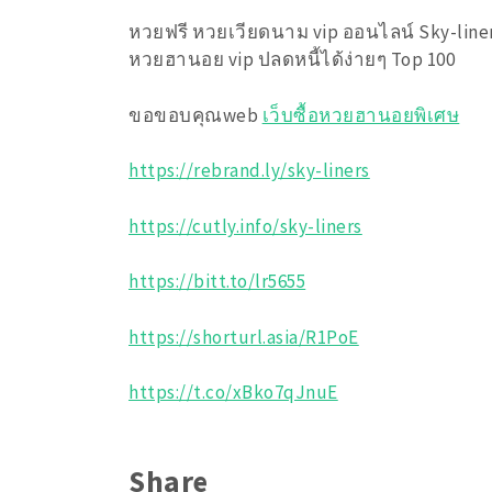
หวยฟรี หวยเวียดนาม vip ออนไลน์ Sky-liner
หวยฮานอย vip ปลดหนี้ได้ง่ายๆ Top 100
ขอขอบคุณweb
เว็บซื้อหวยฮานอยพิเศษ
https://rebrand.ly/sky-liners
https://cutly.info/sky-liners
https://bitt.to/lr5655
https://shorturl.asia/R1PoE
https://t.co/xBko7qJnuE
Share