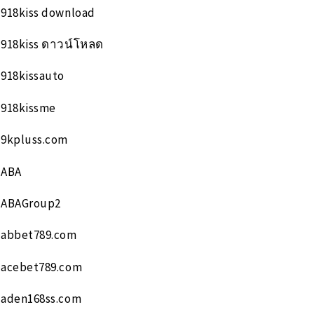
918kiss download
918kiss ดาวน์โหลด
918kissauto
918kissme
9kpluss.com
ABA
ABAGroup2
abbet789.com
acebet789.com
aden168ss.com