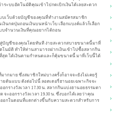
่งเข้าระบบอัตโนมัติคุณเข้าไปกดเบิกเงินได้เลยสะดวก
่ระบบเว็บด้วยบัญชีของคุณที่ทำงานสมัครสมาชิก
งินกดปุ่มถอนเงินบนหน้าเว็บ เลือกแบงค์แล้วก็เลือก
บบจำนวนเงินที่คุณอยากได้ถอน
่บัญชีของคุณโดยทันที ง่ายสะดวกสบายขนาดนี้มาที่
อัตโนมัติ ทำให้ท่านสามารถฝากเงินเข้าไปซื้อสลากกิน
สุด ได้เงินตามกำหนดและก็คุ้มขนาดนี้ มาที่เว็บนี้ได้
มากมาย ซึ่งสมาชิกใหม่บางครั้งก็อาจจะยังไม่เคยรู้
ลายต้นแบบ ดังต่อไปนี้ ลอตเตอรี่ฮานอยเฉพาะกิจจะ
ะออกรางวัลเวลา 17.30 น. สลากกินแบ่งฮานอยธรรมดา
สด จะออกรางวัลเวลา 19.30 น. ซึ่งบอกได้เลยว่าคุณ
ออกในตอนที่แตกต่างขึ้นกับความสะดวกสำหรับการ