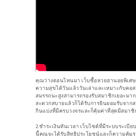
คุณว่างตอนไหนมา เว็บซื้อหวยฮานอยพิเศษ ไ
ความสุขได้วันแล้ววันเล่าและเหมาะกับคอสลา
สมรรถนะสูงสามารถรองรับสมาชิกเยอะมากๆ 
สะดวกสบายแล้วก็ได้รับการยินยอมรับจาก
กินแบ่งที่มีครบวงจรและก็คุ้มค่าที่สุดมีสมาช
2.ชำระเงินทันเวลา เว็บไซต์ที่มีระบบระเบี
นี้คุณจะได้รับสิทธิประโยชน์และก็ความคุ้มรา