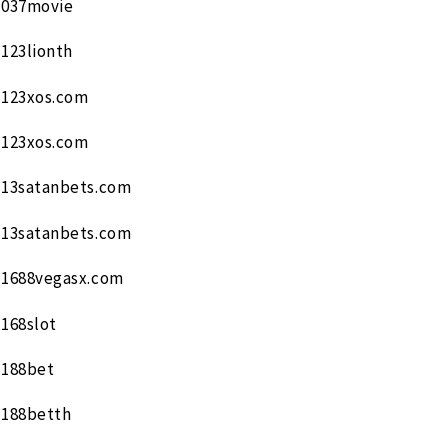
037movie
123lionth
123xos.com
123xos.com
13satanbets.com
13satanbets.com
1688vegasx.com
168slot
188bet
188betth