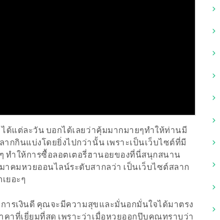
ด้แต่ละวัน บอกได้เลยว่าคุ้มมากมายๆทำให้ท่านมี
กกินแบ่งโดยยิ่งไปกว่านั้น เพราะเป็นเว็บไซต์ที่มี
ทำให้การซื้อลอตเตอรี่ฮานอยของที่นี่สนุกสนาน
สมาคมหวยออนไลน์ระดับสากลว่า เป็นเว็บไซต์สลาก
ิกเยอะๆ
ยบการเงินดี คุณจะมีความสุขและมั่นอกมั่นใจได้มาตรง
คาที่เยี่ยมที่สุด เพราะว่าเมื่อหวยออกปุ๊บคุณทราบว่า