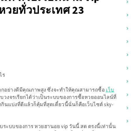
วยทั่วประเทศ 23
นไร
อกอย่างดีมีคุณภาพสูง ซึ่งจะทำให้คุณสามารถซื้อ
เว็บ
รบวงจรเรียกได้ว่าเป็นระบบของการซื้อหวยออนไลน์ที่
นแบ่งที่ดีแล้วก็คุ้มที่สุดเดี๋ยวนี้นั่นก็คือเว็บไซต์ sky-
้กับระบบของการ หวยฮานอย vip วันนี้ สด ตรงนี้เท่านั้น