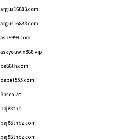
argus16888.com
argus16888.com
asb9999.com
askyouwin888 vip
ba88th.com
babet555.com
Baccarat
baj88thb
baj88thbz.com
baj88thbz.com