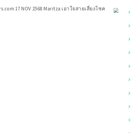
s.com 17 NOV 2568 Maritza เอาใจสายเสี่ยงโชค