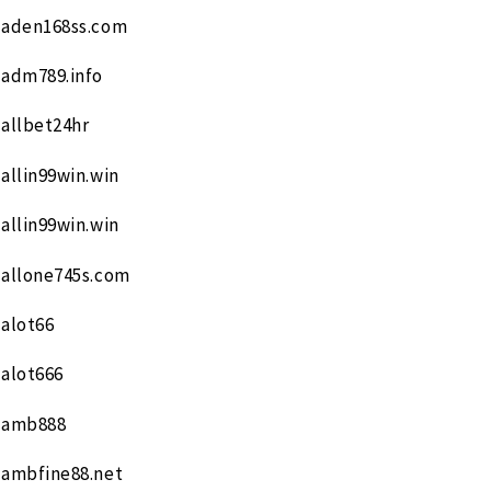
aden168ss.com
adm789.info
allbet24hr
allin99win.win
allin99win.win
allone745s.com
alot66
alot666
amb888
ambfine88.net