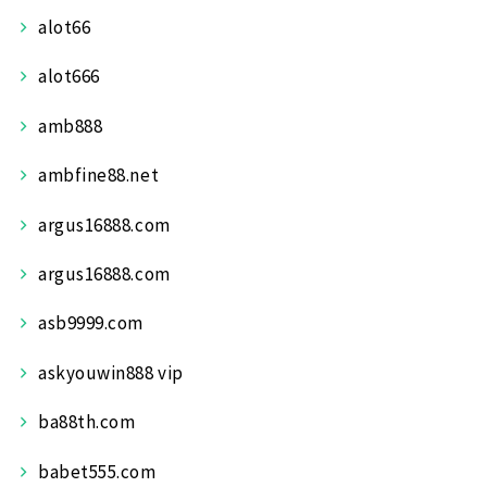
alot66
alot666
amb888
ambfine88.net
argus16888.com
argus16888.com
asb9999.com
askyouwin888 vip
ba88th.com
babet555.com