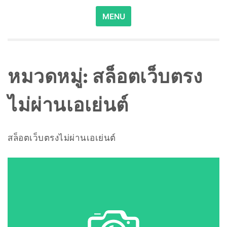
Search
MENU
for:
หมวดหมู่:
สล็อตเว็บตรง
ไม่ผ่านเอเย่นต์
สล็อตเว็บตรงไม่ผ่านเอเย่นต์