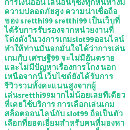
การเงินออนไลน์อื่นๆซึ่งทุกหนทางมี
ความปลอดภัยสูง ความน่าเชื่อถือ
ของ sretthi99 sretthi99 เป็นเว็บที่
ได้รับการรับรองจากหน่วยงานที่
โด่งดังในวงการเกมslot99ออนไลน์
ทำให้ท่านมั่นอกมั่นใจได้ว่าการเล่น
เกมกับ เศรษฐี99 จะไม่มีอันตราย
และไม่มีปัญหาเรื่องการโกง นอก
เหนือจากนี้ เว็บไซต์ยังได้รับการ
รีวิวรวมทั้งคะแนนสูงจากผู้
เล่นsretthi99มากไม่น้อยเลยทีเดียว
ที่เคยใช้บริการ การเลือกเล่นเกม
สล็อตออนไลน์กับ slot99 ถือเป็นตัว
เลือกที่ยอดเยี่ยมสำหรับคนที่มองหา