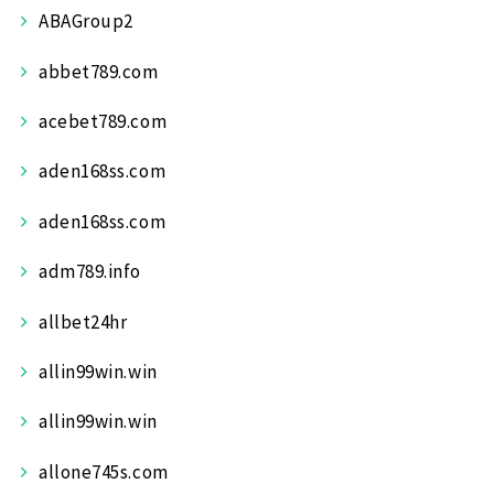
ABAGroup2
abbet789.com
acebet789.com
aden168ss.com
aden168ss.com
adm789.info
allbet24hr
allin99win.win
allin99win.win
allone745s.com