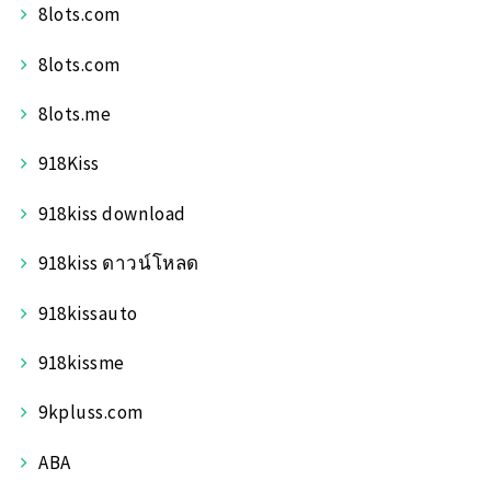
8lots.com
8lots.com
8lots.me
918Kiss
918kiss download
918kiss ดาวน์โหลด
918kissauto
918kissme
9kpluss.com
ABA