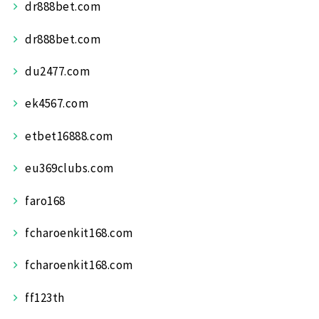
dr888bet.com
dr888bet.com
du2477.com
ek4567.com
etbet16888.com
eu369clubs.com
faro168
fcharoenkit168.com
fcharoenkit168.com
ff123th