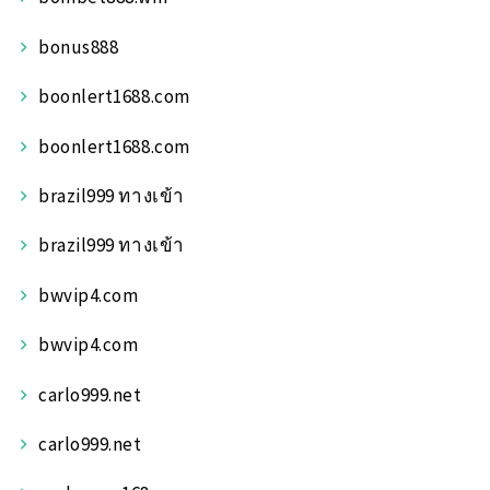
bonus888
boonlert1688.com
boonlert1688.com
brazil999 ทางเข้า
brazil999 ทางเข้า
bwvip4.com
bwvip4.com
carlo999.net
carlo999.net