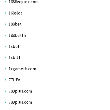
1688vegasx.com
168slot
188bet
188betth
1xbet
1xbit1
1xgameth.com
77UFA
789plus.com
789plus.com