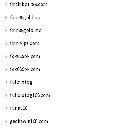
finfinbet789.com
finn88gold.me
finn88gold.me
finnivips.com
fox689ok.com
fox689ok.com
fullslotpg
fullslotpg168.com
funny18
gachawin168.com