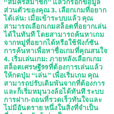
“สมัครสมาชิก” แล้วกรอกข้อมูล
ส่วนตัวของคุณ 3. เลือกเกมที่อยาก
ได้เล่น: เมื่อเข้าระบบแล้ว คุณ
สามารถเลือกเกมสล็อตที่อยากเล่น
ได้ในทันที โดยสามารถค้นหาเกม
จากหมู่ที่อยากได้หรือใช้ฟังก์ชัน
การค้นหาเพื่อหาชื่อเกมที่คุณสนใจ
4. เริ่มเล่นเกม: ภายหลังเลือกเกม
สล็อตเศรษฐี99ที่ต้องการเล่นแล้ว
ให้กดปุ่ม “เล่น” เพื่อเริ่มเกม คุณ
สามารถปรับเดิมพันจากที่ต้องการ
และก็เริ่มหมุนวงล้อได้ทันที ระบบ
การฝาก-ถอนที่รวดเร็วทันใจและ
ไม่มีอันตราย หนึ่งในสิ่งที่จำเป็น