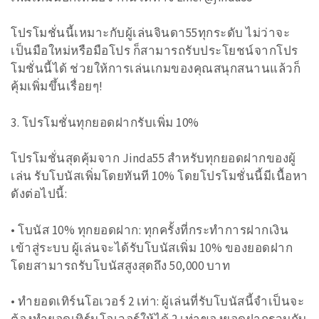
โปรโมชั่นนี้เหมาะกับผู้เล่นจินดา55ทุกระดับ ไม่ว่าจะ
เป็นมือใหม่หรือมือโปร ก็สามารถรับประโยชน์จากโปร
โมชั่นนี้ได้ ช่วยให้การเล่นเกมของคุณสนุกสนานแล้วก็
คุ้มเพิ่มขึ้นเรื่อยๆ!
3. โปรโมชั่นทุกยอดฝากรับเพิ่ม 10%
โปรโมชั่นสุดคุ้มจาก Jinda55 สำหรับทุกยอดฝากของผู้
เล่น รับโบนัสเพิ่มโดยทันที 10% โดยโปรโมชั่นนี้มีเนื้อหา
ดังต่อไปนี้:
• โบนัส 10% ทุกยอดฝาก: ทุกครั้งที่กระทำการฝากเงิน
เข้าสู่ระบบ ผู้เล่นจะได้รับโบนัสเพิ่ม 10% ของยอดฝาก
โดยสามารถรับโบนัสสูงสุดถึง 50,000 บาท
• ทำยอดเทิร์นโอเวอร์ 2 เท่า: ผู้เล่นที่รับโบนัสนี้จำเป็นจะ