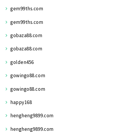
gem99ths.com
gem99ths.com
gobaza88.com
gobaza88.com
golden456
gowingo88.com
gowingo88.com
happy168
hengheng9899.com
hengheng9899.com