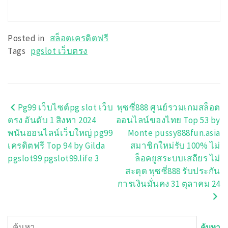
Posted in
สล็อตเครดิตฟรี
Tags
pgslot เว็บตรง
Pg99 เว็บไซต์pg slot เว็บ
พุซซี่888 ศูนย์รวมเกมสล็อต
แนะแนว
ตรง อันดับ 1 สิงหา 2024
ออนไลน์ของไทย Top 53 by
เรื่อง
พนันออนไลน์เว็บใหญ่ pg99
Monte pussy888fun.asia
เครดิตฟรี Top 94 by Gilda
สมาชิกใหม่รับ 100% ไม่
pgslot99 pgslot99.life 3
ล็อคยูสระบบเสถียร ไม่
สะดุด พุซซี่888 รับประกัน
การเงินมั่นคง 31 ตุลาคม 24
ค้นหา