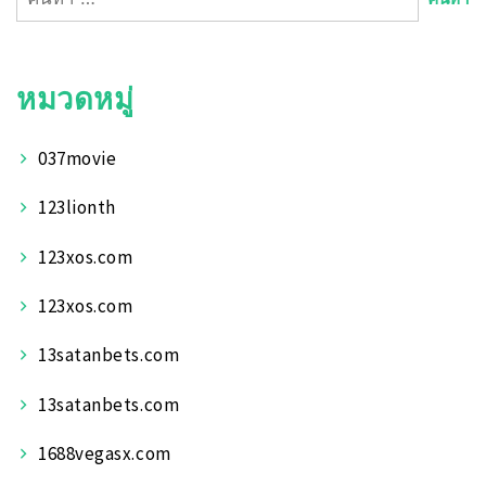
สำหรับ:
หมวดหมู่
037movie
123lionth
123xos.com
123xos.com
13satanbets.com
13satanbets.com
1688vegasx.com