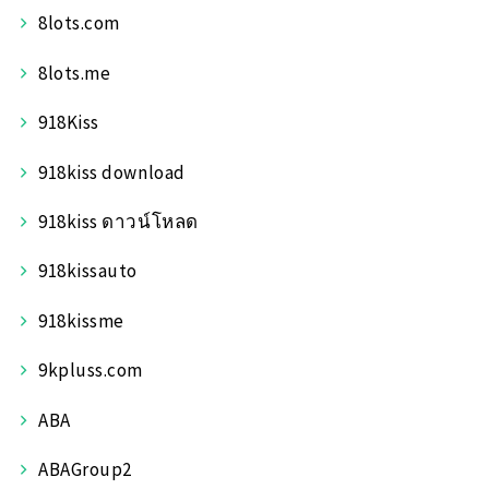
8lots.com
8lots.me
918Kiss
918kiss download
918kiss ดาวน์โหลด
918kissauto
918kissme
9kpluss.com
ABA
ABAGroup2