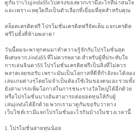
ดูกันว่าเว็บjinda55เว็บตรงของพวกเรามีอะไรที่น่าสนใจ
และเพราะเหตุใดถึงเป็นตัวเลือกที่เยี่ยมที่สุดสำหรับคุณ
สล็อตเครดิตฟรี โปรโมชั่นเครดิตฟรีจัดเต็ม แจกเครดิต
ฟรีไม่ยั้งที่ห้ามพลาด !
วันนี้ผมจะพาทุกคนมาทำความรู้จักกับโปรโมชั่นสุด
พิเศษจากJinda55 ที่ไม่ควรพลาด สำหรับผู้ที่ประทับใจ
การเล่นจินดา55 โปรโมชั่นเครดิตฟรีเป็นสิ่งที่ไม่ควร
พลาดเลยขอรับ เพราะมันเป็นโอกาสที่ดีที่กำลังจะได้ลอง
เล่นเกมต่างๆโดยไม่จำเป็นต้องใช้เงินของตนเอง รวมทั้ง
ยังสามารถเพิ่มโอกาสในการชนะรางวัลใหญ่ได้อีกด้วย
หรือโปรโมชั่นบางอันสามารถต่อยอดทุนให้กับผู้
เล่นjindaได้อีกด้วย พวกเรามาดูกันขอรับว่าทาง
เว็บไซต์เรามีแจกโปรโมชั่นอะไรกันบ้างในช่วงเวลานี้
1. โปรโมชั่นสายทุนน้อย