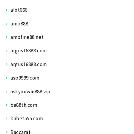
alot666
amb888
ambfine88.net
argus16888.com
argus16888.com
asb9999.com
askyouwin888 vip
ba88th.com
babet555.com
Baccarat