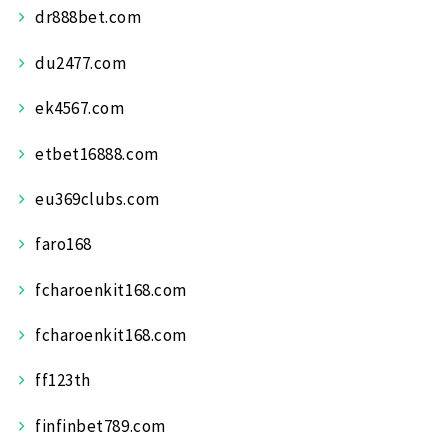
dr888bet.com
du2477.com
ek4567.com
etbet16888.com
eu369clubs.com
faro168
fcharoenkit168.com
fcharoenkit168.com
ff123th
finfinbet789.com