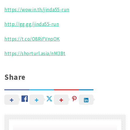
https://wow.in.th/jinda55-run
http://gg.gg/jinda55-run
https://t.co/O8RiFVnpOK
https://shorturl.asia/nM3Bt
Share