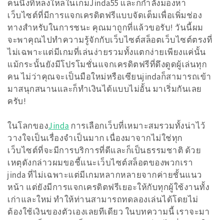
คนนึงที่หลงใหลในเกมJinda55 และก็กำลังมองหา
เว็บไซต์ที่มีการแจกเครดิตฟรีแบบจัดเต็มเพื่อเพิ่มช่อง
ทางสำหรับในการชนะ คุณมาถูกที่แล้วขอรับ! วันนี้ผม
จะพาคุณไปทำความรู้จักกับเว็บไซต์สล็อตเว็บไซต์ตรงที่
ไม่เฉพาะแต่มีเกมที่เล่นง่ายรวมทั้งแตกง่ายเพียงแค่นั้น
แม้กระนั้นยังมีโปรโมชั่นแจกเครดิตฟรีที่ดึงดูดผู้เล่นทุก
คน ไม่ว่าคุณจะเป็นมือใหม่หรือเซียนjindaก็สามารถเข้า
มาสนุกสนานและก็ทำเงินได้แบบไม่อั้น มาเริ่มกันเลย
ครับ!
ในโลกของ
Jinda
การเลือกเว็บที่เหมาะสมรวมทั้งน่าไว้
วางใจเป็นเรื่องจำเป็นมาก เนื่องมาจากไม่ใช่ทุก
เว็บไซต์ที่จะมีการบริการที่ดีและก็เป็นธรรมชาติ ด้วย
เหตุดังกล่าวผมขอชี้แนะเว็บไซต์สล็อตของพวกเรา
jinda ที่ไม่เฉพาะแต่มีเกมหลากหลายจากค่ายชั้นแนว
หน้า แต่ยังมีการแจกเครดิตฟรีเยอะให้กับทุกผู้ใช้งานทั้ง
เก่าและใหม่ ทำให้ท่านสามารถทดลองเล่นได้โดยไม่
ต้องใช้เงินของตัวเองเลยทีเดียว ในบทความนี้ เราจะมา