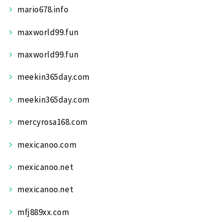
mario678.info
maxworld99.fun
maxworld99.fun
meekin365day.com
meekin365day.com
mercyrosa168.com
mexicanoo.com
mexicanoo.net
mexicanoo.net
mfj889xx.com