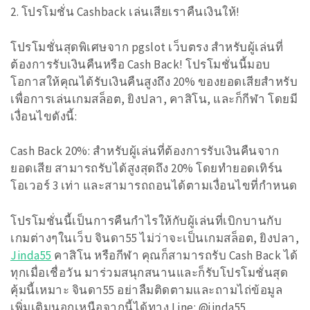
2. โปรโมชั่น Cashback เล่นเสียเราคืนเงินให้!
โปรโมชั่นสุดพิเศษจาก pgslot เว็บตรง สำหรับผู้เล่นที่
ต้องการรับเงินคืนหรือ Cash Back! โปรโมชั่นนี้มอบ
โอกาสให้คุณได้รับเงินคืนสูงถึง 20% ของยอดเสียสำหรับ
เพื่อการเล่นเกมสล็อต, ยิงปลา, คาสิโน, และก็กีฬา โดยมี
เงื่อนไขดังนี้:
Cash Back 20%: สำหรับผู้เล่นที่ต้องการรับเงินคืนจาก
ยอดเสีย สามารถรับได้สูงสุดถึง 20% โดยทำยอดเทิร์น
โอเวอร์ 3 เท่า และสามารถถอนได้ตามเงื่อนไขที่กำหนด
โปรโมชั่นนี้เป็นการคืนกำไรให้กับผู้เล่นที่เบิกบานกับ
เกมต่างๆในเว็บ จินดา55 ไม่ว่าจะเป็นเกมสล็อต, ยิงปลา,
Jinda55
คาสิโน หรือกีฬา คุณก็สามารถรับ Cash Back ได้
ทุกเมื่อเชื่อวัน มาร่วมสนุกสนานและก็รับโปรโมชั่นสุด
คุ้มนี้เหมาะ จินดา55 อย่าลืมติดตามและถามไถ่ข้อมูล
เพิ่มเติมนอกเหนือจากนี้ได้ทาง Line: @jinda55