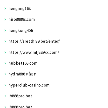
hengjing168
hiso8888s.com
hongkong456
https://sretthi99.bet/enter/
https://www.mfj889xx.com/
hubbet168.com
hydra888 สล็อต
hyperclub-casino.com
ib888pro.bet
ib888pro.bet