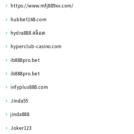
https://www.mfj889xx.com/
hubbet168.com
hydra888 สล็อต
hyperclub-casino.com
ib888pro.bet
ib888pro.bet
infyplus888.com
Jinda55
jinda888
Joker123