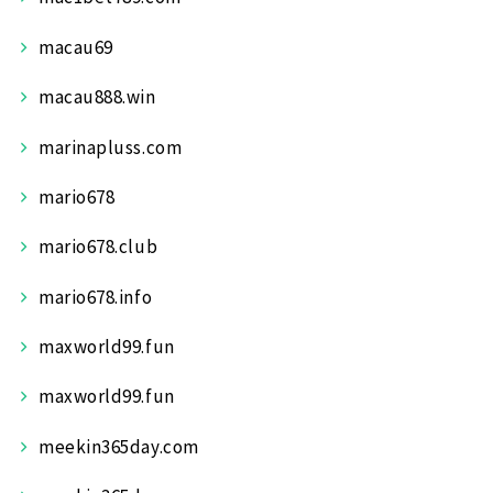
macau69
macau888.win
marinapluss.com
mario678
mario678.club
mario678.info
maxworld99.fun
maxworld99.fun
meekin365day.com