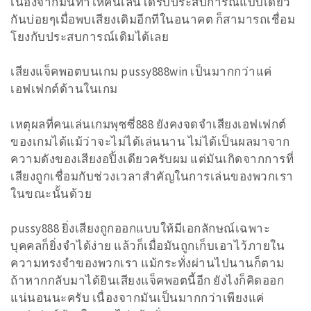
เนื่องจากมันทำให้คนเล่นได้รับประสบการณ์แบบเดียว
กันบ่อยๆเมื่อพบเสียงเดิมอีกทีในอนาคต ก็สามารถเชื่อม
โยงกับประสบการณ์เดิมได้เลย
เสียงแจ็คพอตบนเกม pussy888win เป็นมากกว่าแค่
เอฟเฟกต์ด้านในเกม
เหตุผลที่คนเล่นเกมพุซซี่888 ยังคงจดจำเสียงเอฟเฟกต์
ของเกมได้แม้ว่าจะไม่ได้เล่นนาน ไม่ได้เป็นผลมาจาก
ความดังของเสียงอปิ้งเดียวครับผม แต่มันเกิดจากการที่
เสียงถูกเชื่อมกับช่วงเวลาสำคัญในการเล่นของพวกเรา
ในขณะนั้นด้วย
pussy888 ยิ่งเสียงถูกออกแบบให้มีเอกลักษณ์เฉพาะ
บุคคลก็ยิ่งจำได้ง่าย แล้วก็เมื่อมันถูกเก็บเอาไว้ภายใน
ความทรงจำของพวกเรา แม้กระทั่งผ่านไปนานก็ตาม
ถ้าหากกลับมาได้ยินเสียงแจ็คพอตนี้อีก ยังไงก็คิดออก
แน่นอนนะครับ เนื่องจากมันเป็นมากกว่าเพียงแค่