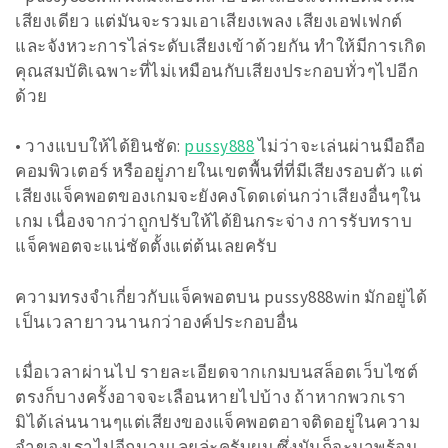
เสียงเดียว แต่มันจะรวมเอาเสียงเพลง เสียงเอฟเฟกต์
และจังหวะการไล่ระดับเสียงเข้าด้วยกัน ทำให้มีการเกิด
คุณสมบัติเฉพาะที่ไม่เหมือนกับเสียงประกอบทั่วๆไปอีก
ด้วย
• วางแบบให้ได้ยินชัด:
pussy888
ไม่ว่าจะเล่นผ่านมือถือ
คอมพิวเตอร์ หรืออยู่ภายในเขตพื้นที่ที่มีเสียงรอบตัว แต่
เสียงแจ็คพอตของเกมจะยังคงโดดเด่นกว่าเสียงอื่นๆใน
เกม เนื่องจากว่าถูกปรับให้ได้ยินกระจ่าง การรับทราบ
แจ็คพอตจะแน่ชัดตั้งแต่ต้นเลยครับ
ความทรงจำเกี่ยวกับแจ็คพอตบน pussy888win มักอยู่ได้
เป็นเวลายาวนานกว่าองค์ประกอบอื่น
เมื่อเวลาผ่านไป รายละเอียดจากเกมบนสล็อตเว็บไซต์
ตรงก็บางครั้งอาจจะเลือนหายไปบ้าง ถ้าหากพวกเรา
มิได้เล่นนานๆแต่เสียงของแจ็คพอตอาจติดอยู่ในความ
จำของเราไปอีกนานเลยล่ะครับผม ซึ่งมันก็จะมาพร้อม