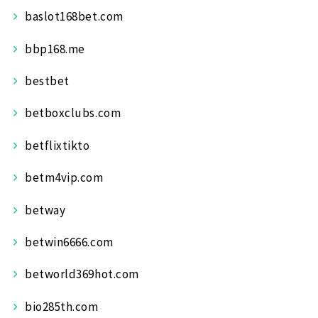
baslot168bet.com
bbp168.me
bestbet
betboxclubs.com
betflixtikto
betm4vip.com
betway
betwin6666.com
betworld369hot.com
bio285th.com