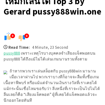
ใหม่ก็เล่นได้ Top 3 by
Gerard pussy888win.one
0
0
Read Time:
4 Minute, 23 Second
pussy888
เพราะเหตุไรบางบุคคลจำเสียงแจ็คพอตบน
pussy888 ได้ถึงแม้ไม่ได้เล่นเกมนานรวมทั้งตาม
ถ้าหากพวกเราเล่นสล็อตกับ pussy888win มานาน
เมื่อเวลาผ่านไป พวกเราบางทีก็อาจจะลืมทั้งชื่อเกม
เนื้อหาฟีพบร์ หรือแม้แต่จำนวนเงินรางวัลที่เราเคยได้
แม้กระนั้นเชื่อไหมขอรับว่า สิ่งหนึ่งที่เราจะเป็นไปไม่ได้
ลืมเลยก็คือ “เสียงแจ็คพอต” ผู้ที่เคยได้แจ็คพอตแล้วจะ
นึกออกโดยทันที