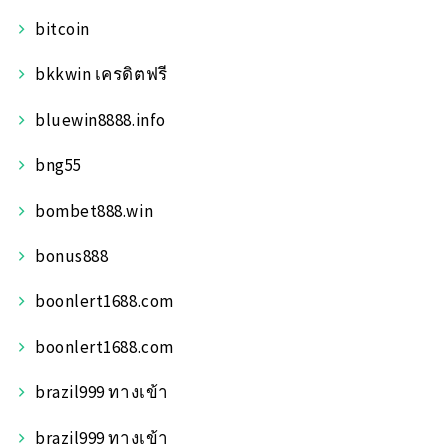
bitcoin
bkkwin เครดิตฟรี
bluewin8888.info
bng55
bombet888.win
bonus888
boonlert1688.com
boonlert1688.com
brazil999 ทางเข้า
brazil999 ทางเข้า