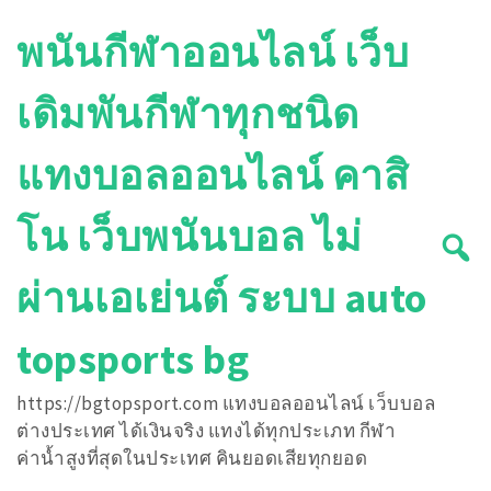
Skip
พนันกีฬาออนไลน์ เว็บ
to
content
เดิมพันกีฬาทุกชนิด
แทงบอลออนไลน์ คาสิ
โน เว็บพนันบอล ไม่
ผ่านเอเย่นต์ ระบบ auto
topsports bg
https://bgtopsport.com แทงบอลออนไลน์ เว็บบอล
ต่างประเทศ ได้เงินจริง แทงได้ทุกประเภท กีฬา
ค่าน้ำสูงที่สุดในประเทศ คินยอดเสียทุกยอด