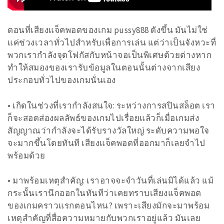
ตอนที่เสียงแจ็คพอตของเกม pussy888 ดังขึ้น มันไม่ใช่
แค่ช่วงเวลาทั่วไปสำหรับเพื่อการเล่น แต่ว่าเป็นจังหวะที่
พวกเรากำลังจุดโฟกัสกับหน้าจอเป็นพิเศษด้วยต่างหาก
ทำให้สมองของเรารับข้อมูลในตอนนั้นต่างจากเสียง
ประกอบทั่วไปของเกมนั่นเอง
• เกิดในช่วงที่เรากำลังสนใจ: ระหว่างการสปินสล็อต เรา
ก็จะสอดส่องผลลัพธ์ของเกมไปเรื่อยแล้วก็เมื่อเกมส่ง
สัญญาณว่ากำลังจะได้รับรางวัลใหญ่ ระดับความพอใจ
จะมากขึ้นโดยทันที เสียงแจ็คพอตที่ออกมาก็เลยจำไป
พร้อมด้วย
• มาพร้อมเหตุสำคัญ: เราอาจจะจำวันที่เล่นมิได้แล้ว แม้
กระนั้นเรานึกออกในทันทีว่าเคยทราบเสียงแจ็คพอต
ของเกมคราวแรกตอนไหน? เพราะเสียงมักจะมาพร้อม
เหตุสำคัญที่สื่อความหมายกับพวกเราอยู่แล้ว มันเลย