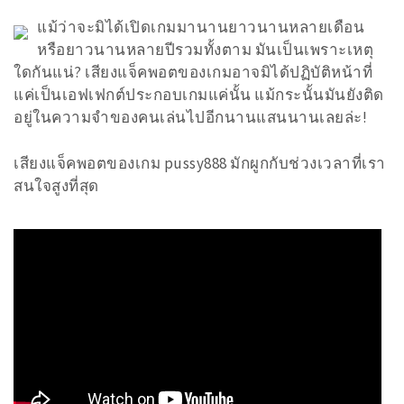
แม้ว่าจะมิได้เปิดเกมมานานยาวนานหลายเดือน
หรือยาวนานหลายปีรวมทั้งตาม มันเป็นเพราะเหตุ
ใดกันแน่? เสียงแจ็คพอตของเกมอาจมิได้ปฏิบัติหน้าที่
แค่เป็นเอฟเฟกต์ประกอบเกมแค่นั้น แม้กระนั้นมันยังติด
อยู่ในความจำของคนเล่นไปอีกนานแสนนานเลยล่ะ!
เสียงแจ็คพอตของเกม pussy888 มักผูกกับช่วงเวลาที่เรา
สนใจสูงที่สุด