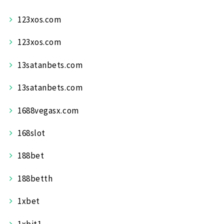
123xos.com
123xos.com
13satanbets.com
13satanbets.com
1688vegasx.com
168slot
188bet
188betth
1xbet
1xbit1