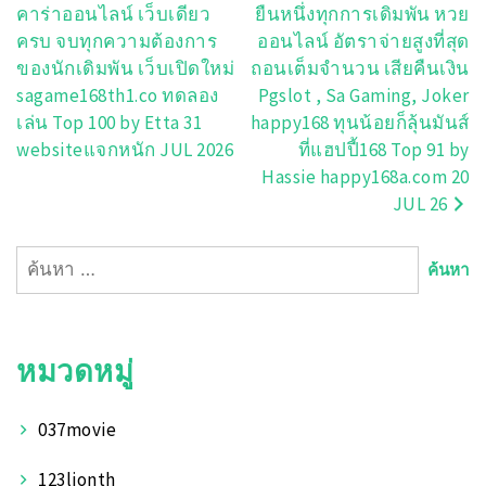
คาร่าออนไลน์ เว็บเดียว
ยืนหนึ่งทุกการเดิมพัน หวย
เรื่อง
ครบ จบทุกความต้องการ
ออนไลน์ อัตราจ่ายสูงที่สุด
ของนักเดิมพัน เว็บเปิดใหม่
ถอนเต็มจำนวน เสียคืนเงิน
sagame168th1.co ทดลอง
Pgslot , Sa Gaming, Joker
เล่น Top 100 by Etta 31
happy168 ทุนน้อยก็ลุ้นมันส์
websiteแจกหนัก JUL 2026
ที่แฮปปี้168 Top 91 by
Hassie happy168a.com 20
JUL 26
ค้นหา
สำหรับ:
หมวดหมู่
037movie
123lionth