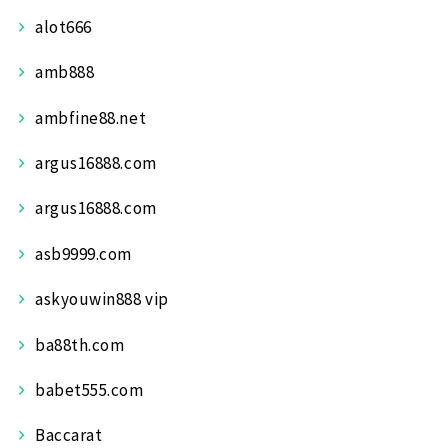
alot666
amb888
ambfine88.net
argus16888.com
argus16888.com
asb9999.com
askyouwin888 vip
ba88th.com
babet555.com
Baccarat