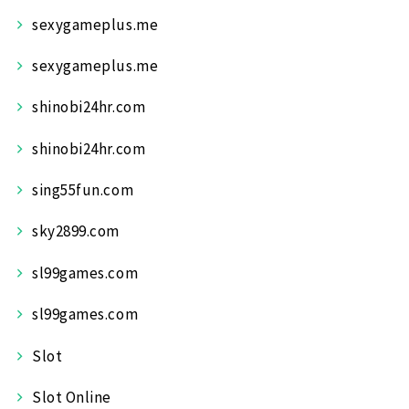
sexygameplus.me
sexygameplus.me
shinobi24hr.com
shinobi24hr.com
sing55fun.com
sky2899.com
sl99games.com
sl99games.com
Slot
Slot Online