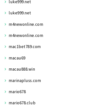
luke999.net
luke999.net
m4newonline.com
m4newonline.com
mac1bet789.com
macau69
macau888.win
marinapluss.com
mario678
mario678.club