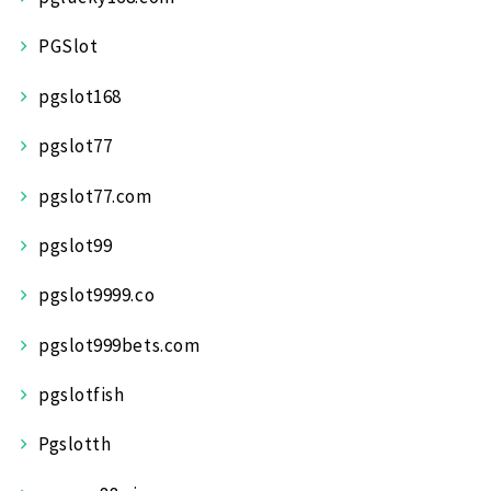
PGSlot
pgslot168
pgslot77
pgslot77.com
pgslot99
pgslot9999.co
pgslot999bets.com
pgslotfish
Pgslotth