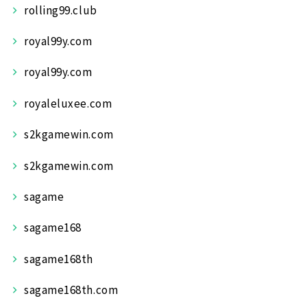
rolling99.club
royal99y.com
royal99y.com
royaleluxee.com
s2kgamewin.com
s2kgamewin.com
sagame
sagame168
sagame168th
sagame168th.com