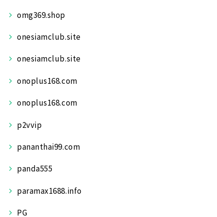
omg369.shop
onesiamclub.site
onesiamclub.site
onoplus168.com
onoplus168.com
p2vvip
pananthai99.com
panda555
paramax1688.info
PG