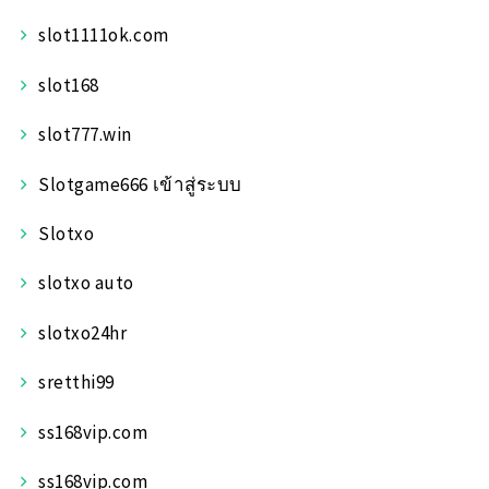
slot1111ok.com
slot168
slot777.win
Slotgame666 เข้าสู่ระบบ
Slotxo
slotxo auto
slotxo24hr
sretthi99
ss168vip.com
ss168vip.com