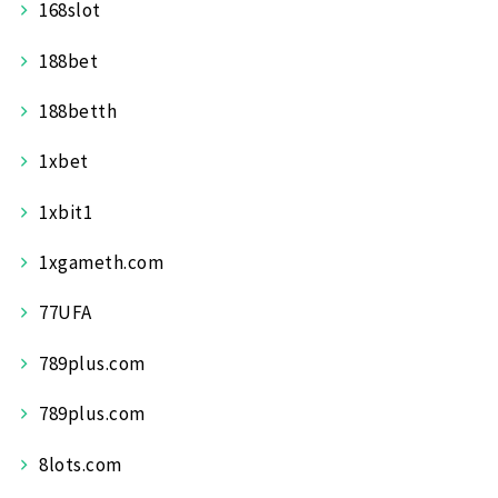
168slot
188bet
188betth
1xbet
1xbit1
1xgameth.com
77UFA
789plus.com
789plus.com
8lots.com