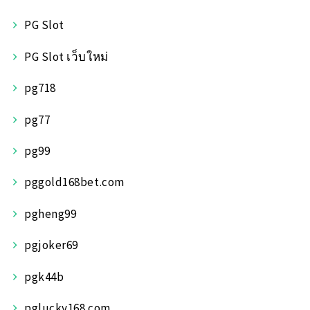
PG Slot
PG Slot เว็บใหม่
pg718
pg77
pg99
pggold168bet.com
pgheng99
pgjoker69
pgk44b
pglucky168.com