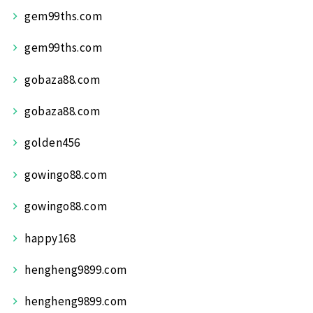
gem99ths.com
gem99ths.com
gobaza88.com
gobaza88.com
golden456
gowingo88.com
gowingo88.com
happy168
hengheng9899.com
hengheng9899.com