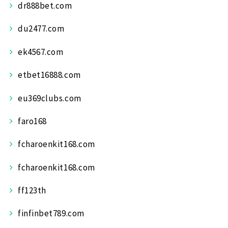
dr888bet.com
du2477.com
ek4567.com
etbet16888.com
eu369clubs.com
faro168
fcharoenkit168.com
fcharoenkit168.com
ff123th
finfinbet789.com