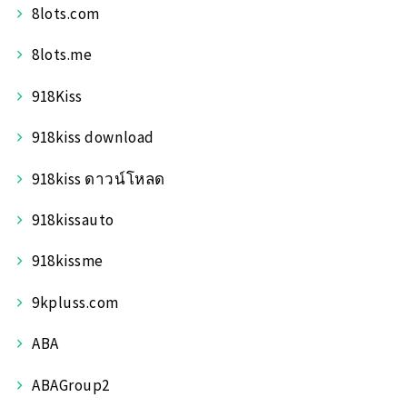
8lots.com
8lots.me
918Kiss
918kiss download
918kiss ดาวน์โหลด
918kissauto
918kissme
9kpluss.com
ABA
ABAGroup2