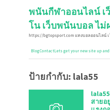
Skip
พนันกีฬาออนไลน์ เว
to
content
โน เว็บพนันบอล ไม่ผ
https://bgtopsport.com แทงบอลออนไลน์ เว็
Blog
Contact
Lets get your new site up and
ป้ายกำกับ:
lala55
lala55
สายอยู
แรงถอ