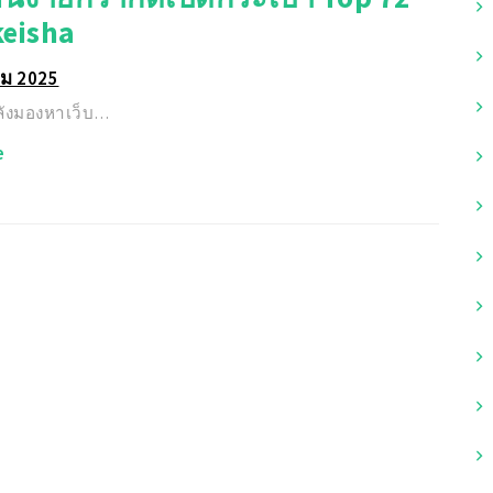
keisha
คม 2025
ังมองหาเว็บ…
e