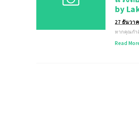
by La
27 ธันวา
หากคุณกำล
Read Mor