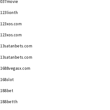
037movie
123lionth
123xos.com
123xos.com
13satanbets.com
13satanbets.com
1688vegasx.com
168slot
188bet
188betth