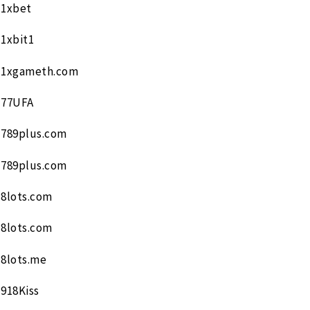
1xbet
1xbit1
1xgameth.com
77UFA
789plus.com
789plus.com
8lots.com
8lots.com
8lots.me
918Kiss