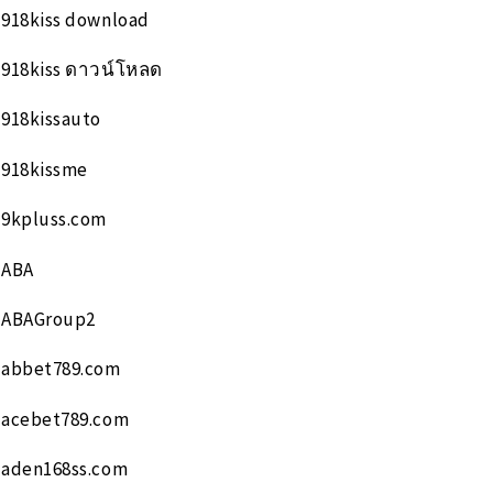
918kiss download
918kiss ดาวน์โหลด
918kissauto
918kissme
9kpluss.com
ABA
ABAGroup2
abbet789.com
acebet789.com
aden168ss.com