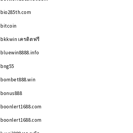
bio285th.com
bitcoin
bkkwin เครดิตฟรี
bluewin8888.info
bng55
bombet888.win
bonus888
boonlert1688.com
boonlert1688.com