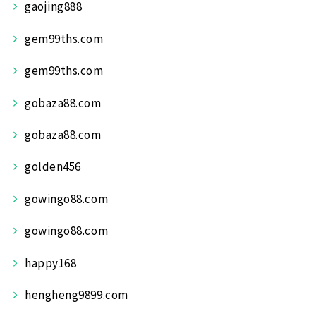
gaojing888
gem99ths.com
gem99ths.com
gobaza88.com
gobaza88.com
golden456
gowingo88.com
gowingo88.com
happy168
hengheng9899.com