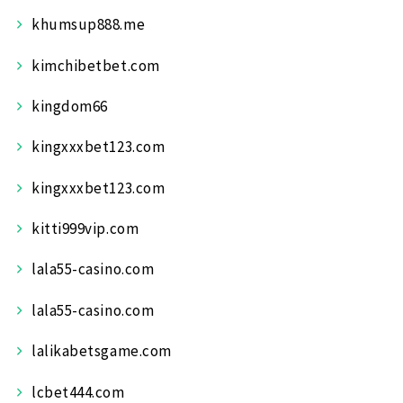
khumsup888.me
kimchibetbet.com
kingdom66
kingxxxbet123.com
kingxxxbet123.com
kitti999vip.com
lala55-casino.com
lala55-casino.com
lalikabetsgame.com
lcbet444.com