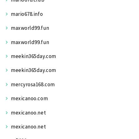
mario678.info
maxworld99.fun
maxworld99.fun
meekin365day.com
meekin365day.com
mercyrosa168.com
mexicanoo.com
mexicanoo.net
mexicanoo.net