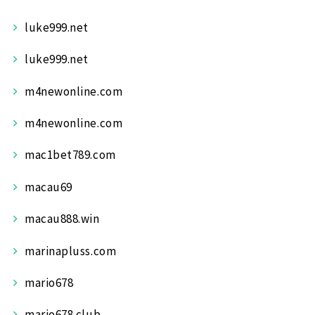
luke999.net
luke999.net
m4newonline.com
m4newonline.com
mac1bet789.com
macau69
macau888.win
marinapluss.com
mario678
mario678.club