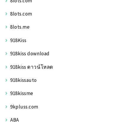
8lots.com
8lots.com
8lots.me
918Kiss
918kiss download
918kiss ดาวน์โหลด
918kissauto
918kissme
9kpluss.com
ABA