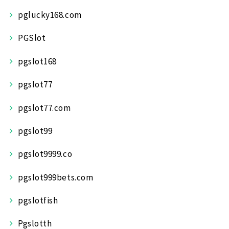
pglucky168.com
PGSlot
pgslot168
pgslot77
pgslot77.com
pgslot99
pgslot9999.co
pgslot999bets.com
pgslotfish
Pgslotth