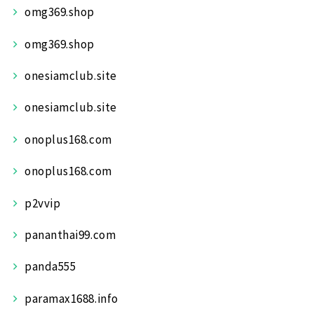
omg369.shop
omg369.shop
onesiamclub.site
onesiamclub.site
onoplus168.com
onoplus168.com
p2vvip
pananthai99.com
panda555
paramax1688.info