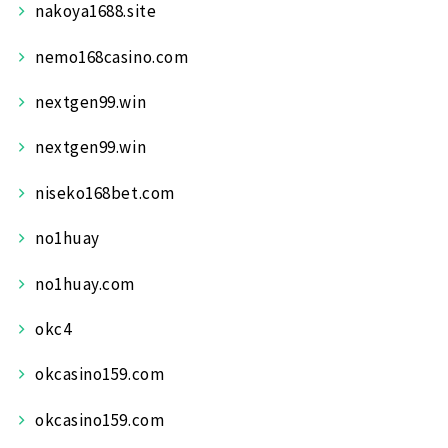
nakoya1688.site
nemo168casino.com
nextgen99.win
nextgen99.win
niseko168bet.com
no1huay
no1huay.com
okc4
okcasino159.com
okcasino159.com