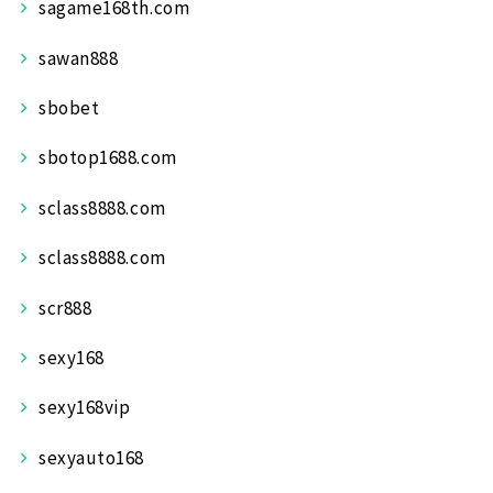
sagame168th.com
sawan888
sbobet
sbotop1688.com
sclass8888.com
sclass8888.com
scr888
sexy168
sexy168vip
sexyauto168