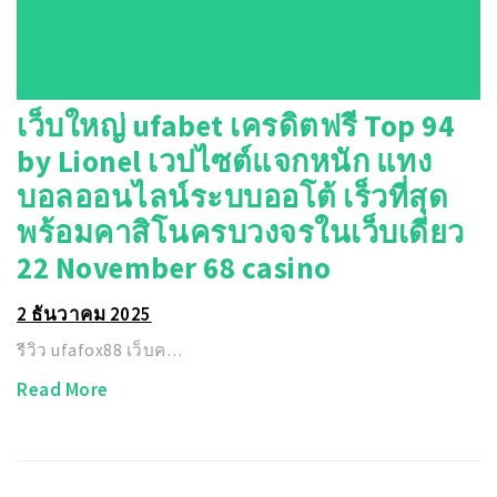
เว็บใหญ่ ufabet เครดิตฟรี Top 94
by Lionel เวปไซต์แจกหนัก แทง
บอลออนไลน์ระบบออโต้ เร็วที่สุด
พร้อมคาสิโนครบวงจรในเว็บเดียว
22 November 68 casino
2 ธันวาคม 2025
รีวิว ufafox88 เว็บค…
Read More