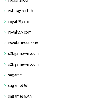
rockstar66m
rolling99.club
royal99y.com
royal99y.com
royaleluxee.com
s2kgamewin.com
s2kgamewin.com
sagame
sagame168
sagame168th